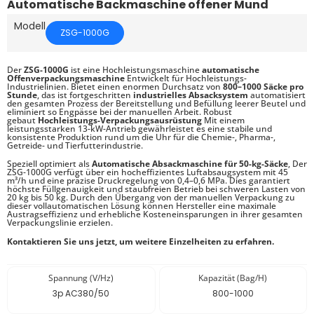
Automatische Backmaschine offener Mund
Modell
ZSG-1000G
Der
ZSG-1000G
ist eine Hochleistungsmaschine
automatische
Offenverpackungsmaschine
Entwickelt für Hochleistungs-
Industrielinien. Bietet einen enormen Durchsatz von
800–1000 Säcke pro
Stunde
, das ist fortgeschritten
industrielles Absacksystem
automatisiert
den gesamten Prozess der Bereitstellung und Befüllung leerer Beutel und
eliminiert so Engpässe bei der manuellen Arbeit. Robust
gebaut
Hochleistungs-Verpackungsausrüstung
Mit einem
leistungsstarken 13-kW-Antrieb gewährleistet es eine stabile und
konsistente Produktion rund um die Uhr für die Chemie-, Pharma-,
Getreide- und Tierfutterindustrie.
Speziell optimiert als
Automatische Absackmaschine für 50-kg-Säcke
, Der
ZSG-1000G verfügt über ein hocheffizientes Luftabsaugsystem mit 45
m³/h und eine präzise Druckregelung von 0,4–0,6 MPa. Dies garantiert
höchste Füllgenauigkeit und staubfreien Betrieb bei schweren Lasten von
20 kg bis 50 kg. Durch den Übergang von der manuellen Verpackung zu
dieser vollautomatischen Lösung können Hersteller eine maximale
Austragseffizienz und erhebliche Kosteneinsparungen in ihrer gesamten
Verpackungslinie erzielen.
Kontaktieren Sie uns jetzt, um weitere Einzelheiten zu erfahren.
Spannung (V/Hz)
Kapazität (Bag/H)
3p AC380/50
800-1000