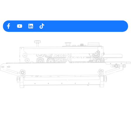
Professioneller Hersteller von Verpackungsmaschinen in
China
Firmeninfo
raina@hualianmachinery.com
+8613738733841
Nr. 2 Dawei Road, Gaoxiang
Industriezone, Wenzhou, Zhejiang, China
Hilfelink
Produkte
Heim
Traysalator
Produkte
Thermoformierungspackungsmasch
Lösung
Händler
Taschenschließsysteme
Um
Automatische Sackmaschine
Service
Blog
Vakuumverpackungsmaschine
Video
Versiegelungsmaschine
Kontaktieren Sie uns
Kartonversiegelung
Verpackungsmaschine verkleinern