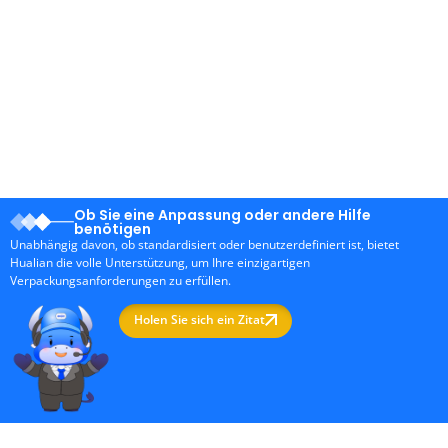
Ob Sie eine Anpassung oder andere Hilfe
benötigen
Unabhängig davon, ob standardisiert oder benutzerdefiniert ist, bietet
Hualian die volle Unterstützung, um Ihre einzigartigen
Verpackungsanforderungen zu erfüllen.
Holen Sie sich ein Zitat