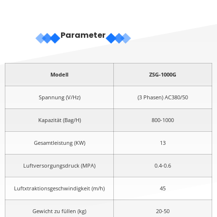
Parameter
Modell
ZSG-1000G
Spannung (V/Hz)
(3 Phasen) AC380/50
Kapazität (Bag/H)
800-1000
Gesamtleistung (KW)
13
Luftversorgungsdruck (MPA)
0.4-0.6
Luftxtraktionsgeschwindigkeit (m/h)
45
Gewicht zu füllen (kg)
20-50