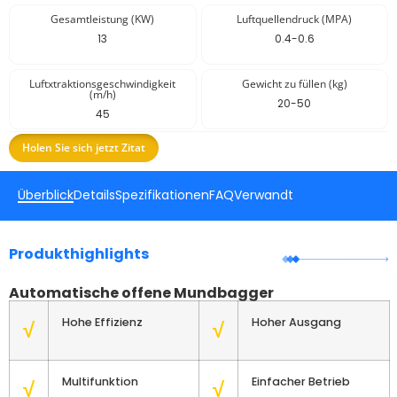
Gesamtleistung (KW)
Luftquellendruck (MPA)
13
0.4-0.6
Luftxtraktionsgeschwindigkeit
Gewicht zu füllen (kg)
(m/h)
20-50
45
Holen Sie sich jetzt Zitat
Überblick
Details
Spezifikationen
FAQ
Verwandt
Produkthighlights
Automatische offene Mundbagger
Hohe Effizienz
Hoher Ausgang
√
√
Multifunktion
Einfacher Betrieb
√
√