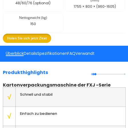
(mm)
48/60/76 (optional)
1755 × 800 × (960-1605)
Nettogewicht (kg)
150
Holen Sie sich jetzt Zitat
Überblick
Details
Spezifikationen
FAQ
Verwandt
Produkthighlights
Kartonverpackungsmaschine der FXJ -Serie
Schnell und stabil
√
Einfach zu bedienen
√