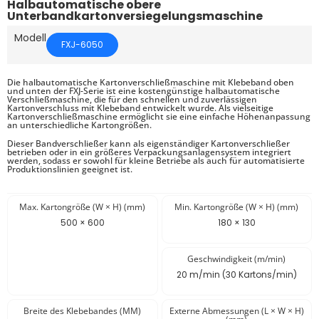
Halbautomatische obere
Unterbandkartonversiegelungsmaschine
Modell
FXJ-6050
Die halbautomatische Kartonverschließmaschine mit Klebeband oben
und unten der FXJ-Serie ist eine kostengünstige halbautomatische
Verschließmaschine, die für den schnellen und zuverlässigen
Kartonverschluss mit Klebeband entwickelt wurde. Als vielseitige
Kartonverschließmaschine ermöglicht sie eine einfache Höhenanpassung
an unterschiedliche Kartongrößen.
Dieser Bandverschließer kann als eigenständiger Kartonverschließer
betrieben oder in ein größeres Verpackungsanlagensystem integriert
werden, sodass er sowohl für kleine Betriebe als auch für automatisierte
Produktionslinien geeignet ist.
Max. Kartongröße (W × H) (mm)
Min. Kartongröße (W × H) (mm)
500 × 600
180 × 130
Geschwindigkeit (m/min)
20 m/min (30 Kartons/min)
Breite des Klebebandes (MM)
Externe Abmessungen (L × W × H)