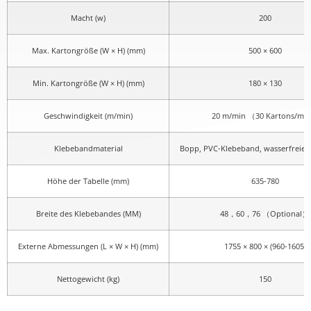
Macht (w)
200
Max. Kartongröße (W × H) (mm)
500 × 600
Min. Kartongröße (W × H) (mm)
180 × 130
Geschwindigkeit (m/min)
20 m/min （30 Kartons/mi
Klebebandmaterial
Bopp, PVC-Klebeband, wasserfreies
Höhe der Tabelle (mm)
635-780
Breite des Klebebandes (MM)
48，60，76 （Optional）
Externe Abmessungen (L × W × H) (mm)
1755 × 800 × (960-1605)
Nettogewicht (kg)
150