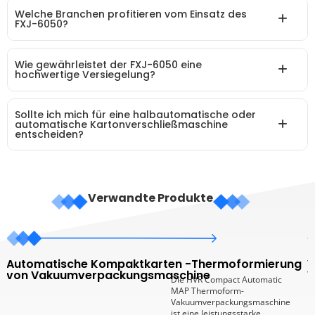
Welche Branchen profitieren vom Einsatz des
FXJ-6050?
Wie gewährleistet der FXJ-6050 eine
hochwertige Versiegelung?
Sollte ich mich für eine halbautomatische oder
automatische Kartonverschließmaschine
entscheiden?
Verwandte Produkte
Automatische Kompaktkarten -Thermoformierung
V
von Vakuumverpackungsmaschine
V
Die HVR Compact Automatic
MAP Thermoform-
Vakuumverpackungsmaschine
ist eine leistungsstarke