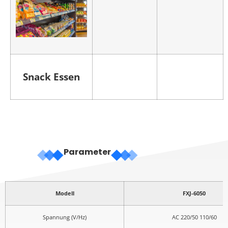
Snack Essen
Parameter
Modell
FXJ-6050
Spannung (V/Hz)
AC 220/50 110/60