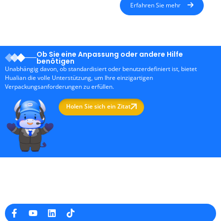
Erfahren Sie mehr
Ob Sie eine Anpassung oder andere Hilfe
benötigen
Unabhängig davon, ob standardisiert oder benutzerdefiniert ist, bietet
Hualian die volle Unterstützung, um Ihre einzigartigen
Verpackungsanforderungen zu erfüllen.
Holen Sie sich ein Zitat
Professioneller Hersteller von Verpackungsmaschinen in
China