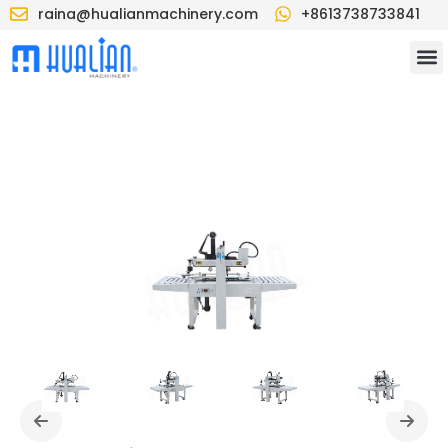
raina@hualianmachinery.com
+8613738733841