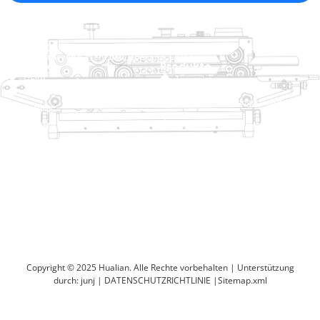
Firmeninfo
raina@hualianmachinery.com
+8613738733841
Nr. 2 Dawei Road, Gaoxiang
Industriezone, Wenzhou, Zhejiang, China
Hilfelink
Produkte
Heim
Traysalator
Produkte
Thermoformierungspackungsmasch
Lösung
Händler
Taschenschließsysteme
Um
Automatische Sackmaschine
Service
Blog
Vakuumverpackungsmaschine
Video
Versiegelungsmaschine
Kontaktieren Sie uns
Kartonversiegelung
Verpackungsmaschine verkleinern
Copyright © 2025 Hualian. Alle Rechte vorbehalten |
Unterstützung
durch: junj
|
DATENSCHUTZRICHTLINIE
|
Sitemap.xml