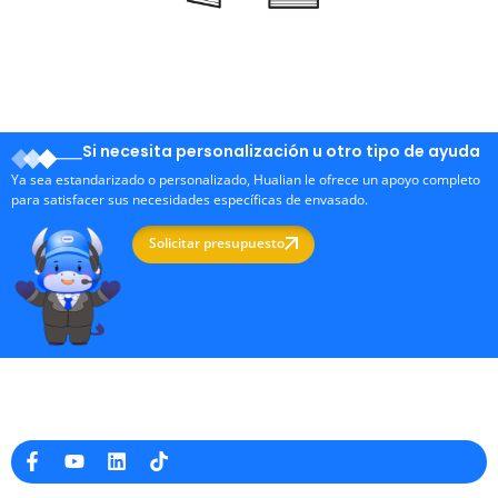
Si necesita personalización u otro tipo de ayuda
Ya sea estandarizado o personalizado, Hualian le ofrece un apoyo completo
para satisfacer sus necesidades específicas de envasado.
Solicitar presupuesto
Fabricante profesional de máquinas de embalaje en China
Información de la empresa