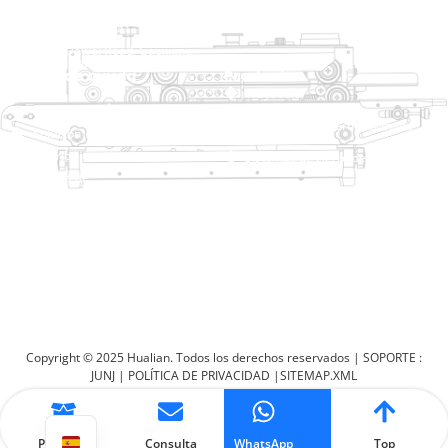
raina@hualianmachinery.com
+8613738733841
No. 2 Dawei Road, Gaoxiang
Zona Industrial, Wenzhou, Zhejiang, China
Enlace de ayuda
Productos
Inicio
TraySealer
Productos
Envasadora de termoformado
Solución
Distribuidor
Sistemas de cierre de bolsas
Acerca de
Ensacadora automática
Servicio
Blog
Envasadora al vacío
Vídeo
Selladora
Póngase en contacto con
nosotros
Selladora de cartón
Máquina de embalaje retráctil
Copyright © 2025 Hualian. Todos los derechos reservados |
SOPORTE :
JUNJ
|
POLÍTICA DE PRIVACIDAD
|
SITEMAP.XML
Producto
Consulta
WhatsApp
Top