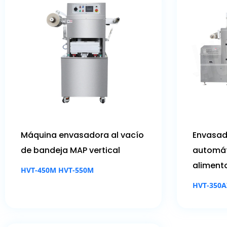
Máquina envasadora al vacío
Envasad
de bandeja MAP vertical
automát
alimento
HVT-450M HVT-550M
HVT-350A