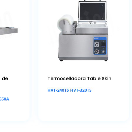
a de
Termoselladora Table Skin
HVT-240TS HVT-320TS
650A