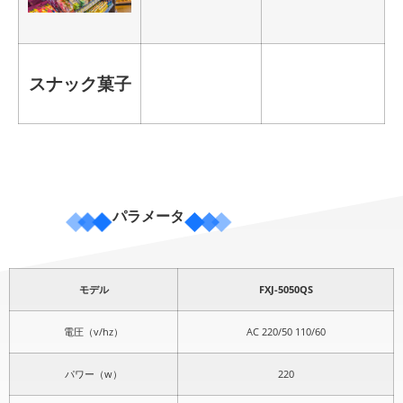
スナック菓子
パラメータ
モデル
FXJ-5050QS
電圧（v/hz）
AC 220/50 110/60
パワー（w）
220