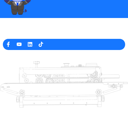
中国の専門の包装機械メーカー
会社情報
raina@hualianmachinery.com
+8613738733841
高雄市大圍路2号
中国浙江省温州市工業区
ヘルプリンク
製品紹介
ホーム
トレイシーラー
製品紹介
熱成形包装機
ソリューション
ディーラー
袋閉じシステム
について
自動袋詰機
サービス
ブログ
真空包装機
ビデオ
シール機