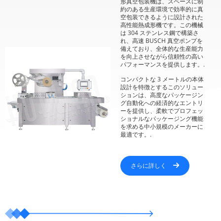
形真空包装機は、スペースに制
約のある生産環境で効率的に真
空包装できるように設計された
高性能熱成形機です。この機械
は 304 ステンレス鋼で構築さ
れ、高速 BUSCH 真空ポンプを
備えており、全体的な生産能力
を向上させながら信頼性の高い
パフォーマンスを提供します。.
コンパクトな 3 メートルの本体
設計を特徴とするこのソリュー
ションは、高度なパッケージン
グ自動化への経済的なエントリ
ーを提供し、柔軟でプロフェッ
ショナルなパッケージング機能
を求める中小規模のメーカーに
最適です。.
さらに詳しく