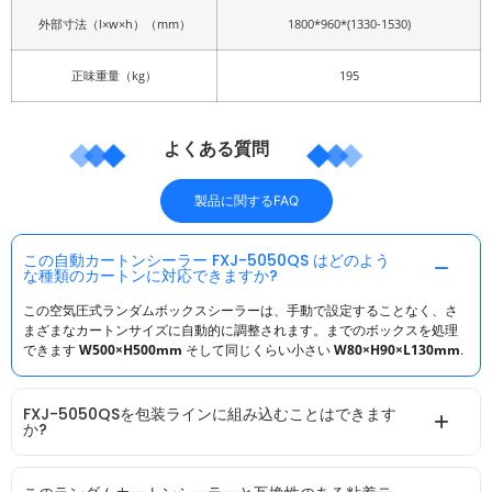
外部寸法（l×w×h）（mm）
1800*960*(1330-1530)
正味重量（kg）
195
よくある質問
製品に関するFAQ
この自動カートンシーラー FXJ-5050QS はどのよう
な種類のカートンに対応できますか?
この空気圧式ランダムボックスシーラーは、手動で設定することなく、さ
まざまなカートンサイズに自動的に調整されます。までのボックスを処理
できます
W500×H500mm
そして同じくらい小さい
W80×H90×L130mm
.
FXJ-5050QSを包装ラインに組み込むことはできます
か?