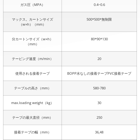
ガス圧（MPA）
0.4~0.6
マックス。カートンサイズ
500*500*無制限
（w×h）（mm）
分カートンサイズ（w×h）
80*90*130
（mm）
テーピング速度（m/min）
20
使用される接着テープ
BOPP水なしの接着テープPVC接着テープ
テーブルの高さ（mm）
580-780
max.loading weight（kg）
30
テープの最大直径（mm）
250
接着テープの幅（mm）
36,48