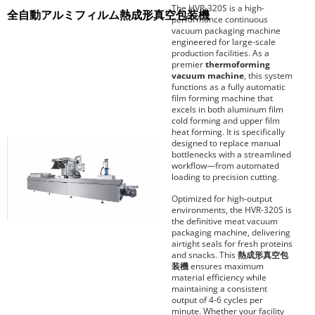
The HVR-320S is a high-
全自動アルミフィルム熱成形真空包装機
performance continuous
vacuum packaging machine
engineered for large-scale
production facilities. As a
premier
thermoforming
vacuum machine
, this system
functions as a fully automatic
film forming machine that
excels in both aluminum film
cold forming and upper film
heat forming. It is specifically
designed to replace manual
bottlenecks with a streamlined
workflow—from automated
loading to precision cutting.
Optimized for high-output
environments, the HVR-320S is
the definitive meat vacuum
packaging machine, delivering
airtight seals for fresh proteins
and snacks. This
熱成形真空包
装機
ensures maximum
material efficiency while
maintaining a consistent
output of 4-6 cycles per
minute. Whether your facility