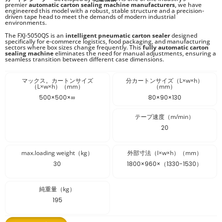
premier
automatic carton sealing machine manufacturers
, we have
engineered this model with a robust, stable structure and a precision-
driven tape head to meet the demands of modern industrial
environments.
The FXJ-5050QS is an
intelligent pneumatic carton sealer
designed
specifically for e-commerce logistics, food packaging, and manufacturing
sectors where box sizes change frequently. This
fully automatic carton
sealing machine
eliminates the need for manual adjustments, ensuring a
seamless transition between different case dimensions.
マックス。カートンサイズ
分カートンサイズ（L×w×h）
（L×w×h）（mm）
（mm）
500×500×∞
80×90×130
テープ速度（m/min）
20
max.loading weight（kg）
外部寸法（l×w×h）（mm）
30
1800×960×（1330-1530）
純重量（kg）
195