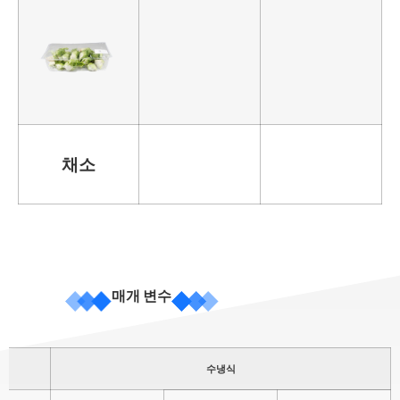
채소
매개 변수
수냉식