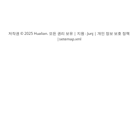
밀봉 기계
저희에게 연락하십시오
상자 실러
포장 기계를 수축시킵니다
저작권 © 2025 Hualian. 모든 권리 보유 |
지원 : Junj
|
개인 정보 보호 정책
|
setemap.xml