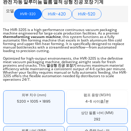
완전 자동 알루미늄 필름 열적 성형 진공 포장 기계
모델
HVR-420
HVR-520
HVR-320
The HVR-320S is a high-performance continuous vacuum packaging
machine engineered for large-scale production facilities. As a premier
thermoforming vacuum machine
, this system functions as a fully
automatic film forming machine that excels in both aluminum film cold
forming and upper film heat forming. It is specifically designed to replace
manual bottlenecks with a streamlined workflow—from automated
loading to precision cutting.
Optimized for high-output environments, the HVR-320S is the definitive
meat vacuum packaging machine, delivering airtight seals for fresh
proteins and snacks. This
열성형 진공 포장기
ensures maximum material
efficiency while maintaining a consistent output of 4-6 cycles per minute.
Whether your facility requires manual or fully automatic feeding, the HVR-
320S offers the flexible automation needed by distributors to scale
operations 24/7.
외부 치수 (mm)
펌프 용량 (M3/H)
5200 × 1005 × 1895
4-6 사이클/분
상단 필름 너비 (MM)
292
필름 너비 (MM)
순 중량 (kg) : 약