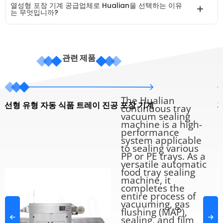
열성형 포장 기계 공급업체로 Hualian을 선택하는 이유
는 무엇입니까?
관련 제품
The Hualian
선형 유형 자동 식품 트레이 진공 포장 기계
continuous tray
vacuum sealing
machine is a high-
performance
system applicable
to sealing various
PP or PE trays. As a
versatile automatic
food tray sealing
machine, it
completes the
entire process of
vacuuming, gas
flushing (MAP),
sealing, and film