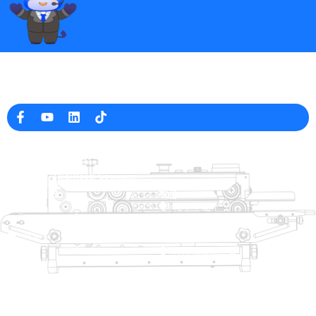
중국의 전문 포장 기계 제조업체
회사 정보
raina@hualianmachinery.com
+8613738733841
No. 2 Dawei Road, Gaoxiang
산업 구역, Wenzhou, 중국 잔즈 앙
도움말 링크
제품
집
트레이 살러
제품
열적 성형 포장 기계
해결책
상인
가방 폐쇄 시스템
에 대한
자동 포장기
서비스
블로그
진공 포장 기계
동영상