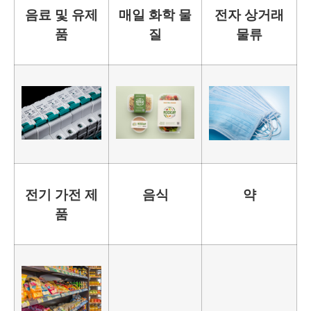
음료 및 유제
매일 화학 물
전자 상거래
품
질
물류
전기 가전 제
음식
약
품