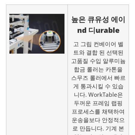
높은
큐
유성
에이
nd
디
urable
고 그립 컨베이어 벨
트와 결합 된 선택된
고품질 수입 알루미늄
합금 롤러는 카톤을
스무즈 롤러에서 빠르
게 통과시킬 수 있습
니다. WorkTable은
두꺼운 프레임 랩핑
프로세스를 채택하여
운송을보다 안정적으
로 만듭니다. 기계 본