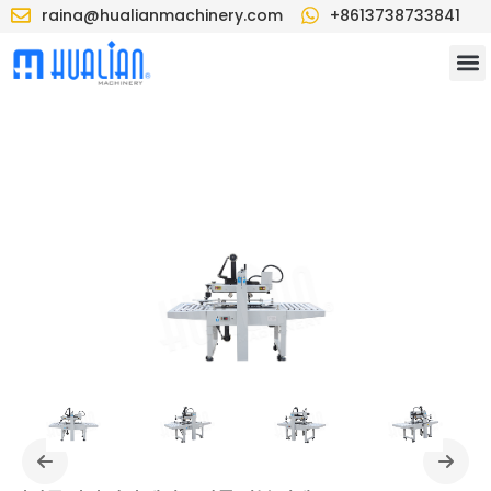
raina@hualianmachinery.com
+8613738733841