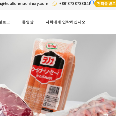
a@hualianmachinery.com
+8613738733841
견적을 받
블로그
동영상
저희에게 연락하십시오