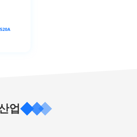
-520A
 산업