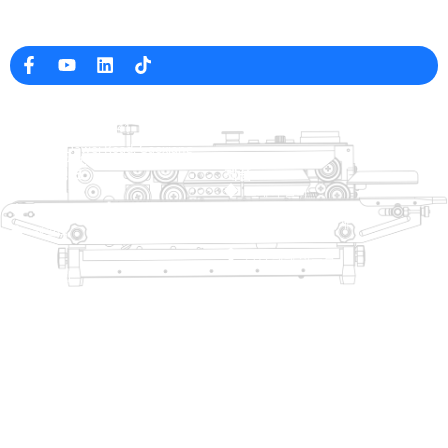
중국의 전문 포장 기계 제조업체
회사 정보
raina@hualianmachinery.com
+8613738733841
No. 2 Dawei Road, Gaoxiang
산업 구역, Wenzhou, 중국 잔즈 앙
도움말 링크
제품
집
트레이 살러
제품
열적 성형 포장 기계
해결책
상인
가방 폐쇄 시스템
에 대한
자동 포장기
서비스
블로그
진공 포장 기계
동영상
밀봉 기계
저희에게 연락하십시오
상자 실러
포장 기계를 수축시킵니다