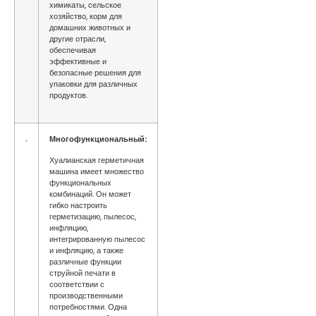
химикаты, сельское
хозяйство, корм для
домашних животных и
другие отрасли,
обеспечивая
эффективные и
безопасные решения для
упаковки для различных
продуктов.
Многофункциональный:
Хуалианская герметичная
машина имеет множество
функциональных
комбинаций. Он может
гибко настроить
герметизацию, пылесос,
инфляцию,
интегрированную пылесос
и инфляцию, а также
различные функции
струйной печати в
соответствии с
производственными
потребностями. Одна