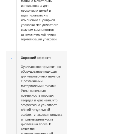
машина может быть
использована для
нескольких целей и
адаптироваться к
изменению сценариев
упаковки, что делает его
важным компонентом
автоматической линии
герметизации упаковки.
Хороший эффект:
Хуалианское герметичное
оборудование подходит
для упаковочных пакетов
с различными
материалами и типами.
Уплотнительная
поверхность плоская,
твердая и красивая, что
эффективно усиливает
общий визуальный
эффект упаковки продукта
и привлекательность
дисплея на полке. В
качестве
высококачественной