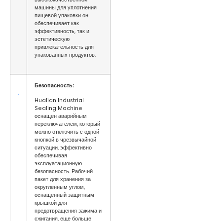
машины для уплотнения
пищевой упаковки он
обеспечивает как
эффективность, так и
эстетическую
привлекательность для
упакованных продуктов.
Безопасность:
Hualian Industrial
Sealing Machine
оснащен аварийным
переключателем, который
можно отключить с одной
кнопкой в ​​чрезвычайной
ситуации, эффективно
обеспечивая
эксплуатационную
безопасность. Рабочий
пакет для хранения за
округленным углом,
оснащенный защитным
крышкой для
предотвращения зажима и
сжигания, еще больше