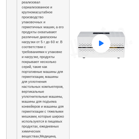
реализовал
сериализованное и
крупномасштабное
производство
упаковочных и
герметичных машин, а его
продукты охватывают
различные диапазоны
нагрузки от 5 г до 60 кг. В
соответствии с
требованиями к упаковке
и нагрузке, продукты
покрывают несколько
серий, такие как
портативные машины для
герметизации, машины
для уплотнения
настольных компьютеров,
вертикальные
уплотнительные машины,
машины для подъема
конвейеров и машины для
герметизации с тяжелыми
мешками, которые широко
используются в пищевых
продуктах, ежедневных
химических
веществах,Медицина,