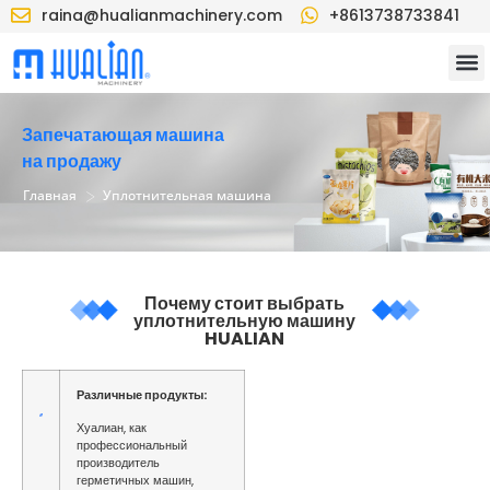
raina@hualianmachinery.com
+8613738733841
Запечатающая машина
на продажу
>
Главная
Уплотнительная машина
Почему стоит выбрать
уплотнительную машину
HUALIAN
Различные продукты:
Хуалиан, как
профессиональный
производитель
герметичных машин,