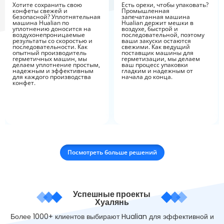
Хотите сохранить свою
Есть орехи, чтобы упаковать?
конфеты свежей и
Промышленная
безопасной? Уплотнятельная
запечатанная машина
машина Hualian по
Hualian держит мешки в
уплотнению доносится на
воздухе, быстрой и
воздухонепроницаемые
последовательной, поэтому
результаты со скоростью и
ваши закуски остаются
последовательности. Как
свежими. Как ведущий
опытный производитель
поставщик машины для
герметичных машин, мы
герметизации, мы делаем
делаем уплотнение простым,
ваш процесс упаковки
надежным и эффективным
гладким и надежным от
для каждого производства
начала до конца.
конфет.
Посмотреть больше решений
Успешные проекты
Хуалянь
Более 1000+ клиентов выбирают Hualian для эффективной и