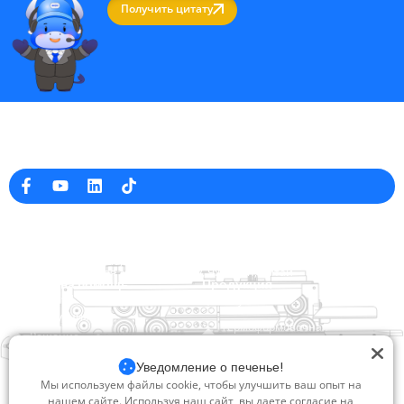
Получить цитату
Профессиональный производитель упаковочных машин в Китае
Информация о компании
raina@hualianmachinery.com
+8613738733841
No. 2 Dawei Road, Gaoxiang
Промышленная зона, Вэньчжоу, Чжэцзян, Китай
Ссылка на помощь
Продукция
Главная
TraySealer
Продукция
Термоформовочная
Решение
упаковочная машина
Дилер
Уведомление о печенье!
Системы закрытия мешков
О сайте
Мы используем файлы cookie, чтобы улучшить ваш опыт на
Сервис
Автоматическая упаковочная
нашем сайте. Используя наш сайт, вы даете согласие на