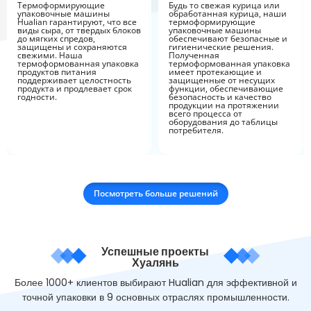
Термоформирующие
Будь то свежая курица или
упаковочные машины
обработанная курица, наши
Hualian гарантируют, что все
термоформирующие
виды сыра, от твердых блоков
упаковочные машины
до мягких спредов,
обеспечивают безопасные и
защищены и сохраняются
гигиенические решения.
свежими. Наша
Полученная
термоформованная упаковка
термоформованная упаковка
продуктов питания
имеет протекающие и
поддерживает целостность
защищенные от несущих
продукта и продлевает срок
функции, обеспечивающие
годности.
безопасность и качество
продукции на протяжении
всего процесса от
оборудования до таблицы
потребителя.
Посмотреть больше решений
Успешные проекты
Хуалянь
Более 1000+ клиентов выбирают Hualian для эффективной и
точной упаковки в 9 основных отраслях промышленности.