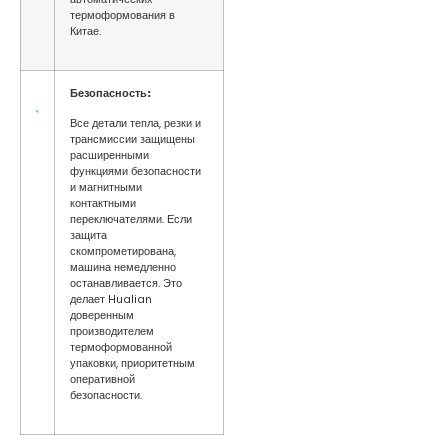
термоформования в
Китае.
Безопасность
:
Все детали тепла, резки и
трансмиссии защищены
расширенными
функциями безопасности
и магнитными
контактными
переключателями. Если
защита
скомпрометирована,
машина немедленно
останавливается. Это
делает Hualian
доверенным
производителем
термоформованной
упаковки, приоритетным
оперативной
безопасности.