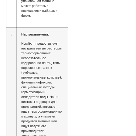
упаковочная машина
может работать с
несколькими наборами
форм.
Настраиваемый:
Hualian предоставляет
настраиваемые растворы
термоформования:
необязательное
кодирование ленты, типы
переменных разрез
(зубчатые,
прямоугольные, круглые),
функции инфляции,
специальные методы
герметизации и
охладители воды. Наши
системы подходят для
предприятий, которые
ищут термоформованную
машину для упаковки
продуктов питания или
ищут надежного
производителя
автоматических