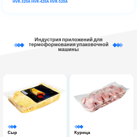
HVR-320A HVR-420A HVR-520A
Индустрия приложений для
термоформования упаковочной
машины
Сыр
Курица