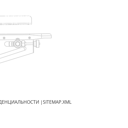
raina@hualianmachinery.com
+8613738733841
No. 2 Dawei Road, Gaoxiang
Промышленная зона, Вэньчжоу, Чжэцзян, Китай
ДЕНЦИАЛЬНОСТИ
|
SITEMAP.XML