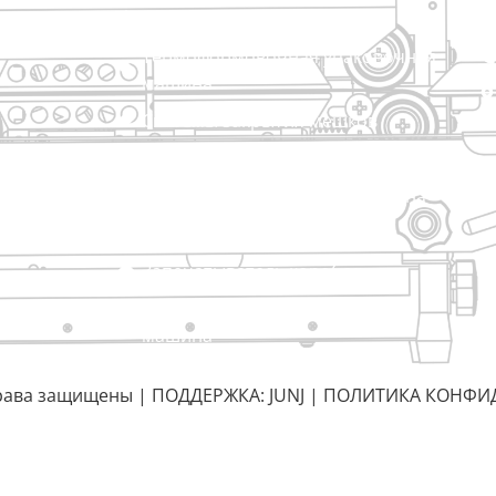
TraySealer
Термоформовочная упаковочная
машина
Системы закрытия мешков
Автоматическая упаковочная машина
Вакуумная упаковочная машина
Уплотнительная машина
Запечатыватель коробок
Термоусадочная упаковочная
с нами
машина
 права защищены |
ПОДДЕРЖКА: JUNJ
|
ПОЛИТИКА КОНФИ