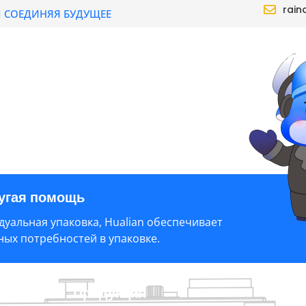
rain
N СОЕДИНЯЯ БУДУЩЕЕ
ДУКЦИЯ
РЕШЕНИЕ
ДИЛЕР
О САЙТЕ
ругая помощь
уальная упаковка, Hualian обеспечивает
ых потребностей в упаковке.
 помощь
Продукция
И