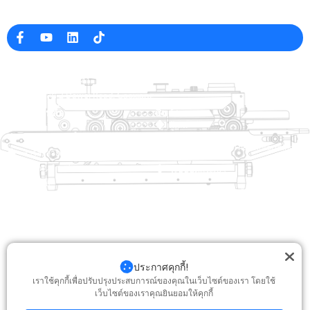
ผู้ผลิตเครื่องบรรจุภัณฑ์มืออาชีพในประเทศจีน
ข้อมูล บริษัท
raina@hualianmachinery.com
+8613738733841
หมายเลข 2 Dawei Road, Gaoxiang
เขตอุตสาหกรรม, Wenzhou, Zhejiang, China
ลิงค์ช่วยเหลือ
สินค้า
บ้าน
ผู้เล่น
สินค้า
เครื่องบรรจุหีบห่อ Thermoforming
สารละลาย
ตัวแทนจำหน่าย
ระบบปิดกระเป๋า
เกี่ยวกับ
เครื่องบรรจุถุงอัตโนมัติ
บริการ
บล็อก
เครื่องบรรจุวัคซีน
วิดีโอ
เครื่องซีล
ติดต่อเรา
เครื่องปิดผนึกกล่อง
ประกาศคุกกี้!
เครื่องบรรจุหีบห่อ
เราใช้คุกกี้เพื่อปรับปรุงประสบการณ์ของคุณในเว็บไซต์ของเรา โดยใช้
เว็บไซต์ของเราคุณยินยอมให้คุกกี้
ลิขสิทธิ์© 2025 Hualian สงวนลิขสิทธิ์
สนับสนุนโดย: Junj
|
นโยบายความเป็น