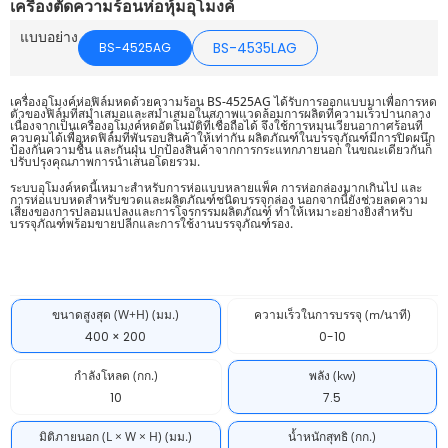
เครื่องตัดความร้อนห่อหุ้มอุโมงค์
แบบอย่าง
BS-4535LAG
BS-4525AG
เครื่องอุโมงค์ห่อฟิล์มหดด้วยความร้อน BS-4525AG ได้รับการออกแบบมาเพื่อการหด
ตัวของฟิล์มที่สม่ำเสมอและสม่ำเสมอในสภาพแวดล้อมการผลิตที่ความเร็วปานกลาง
เนื่องจากเป็นเครื่องอุโมงค์หดอัตโนมัติที่เชื่อถือได้ จึงใช้การหมุนเวียนอากาศร้อนที่
ควบคุมได้เพื่อหดฟิล์มที่พันรอบสินค้าให้เท่ากัน ผลิตภัณฑ์ในบรรจุภัณฑ์มีการปิดผนึก
ป้องกันความชื้น และกันฝุ่น ปกป้องสินค้าจากการกระแทกภายนอก ในขณะเดียวกันก็
ปรับปรุงคุณภาพการนำเสนอโดยรวม.
ระบบอุโมงค์หดนี้เหมาะสำหรับการห่อแบบหลายแพ็ค การห่อกล่องมากเกินไป และ
การห่อแบบหดสำหรับขวดและผลิตภัณฑ์ชนิดบรรจุกล่อง นอกจากนี้ยังช่วยลดความ
เสี่ยงของการปลอมแปลงและการโจรกรรมผลิตภัณฑ์ ทำให้เหมาะอย่างยิ่งสำหรับ
บรรจุภัณฑ์พร้อมขายปลีกและการใช้งานบรรจุภัณฑ์รอง.
ขนาดสูงสุด (W+H) (มม.)
ความเร็วในการบรรจุ (m/นาที)
400 × 200
0-10
กำลังโหลด (กก.)
พลัง (kw)
10
7.5
มิติภายนอก (L × W × H) (มม.)
น้ำหนักสุทธิ (กก.)