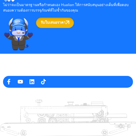
ไม่ว่าจะเป็นมาตรฐานหรือกำหนดเอง Hualian ให้การสนับสนุนอย่างเต็มที่เพื่อตอบ
สนองความต้องการบรรจุภัณฑ์ที่ไม่ซ้ำกันของคุณ
รับใบเสนอราคา
ผู้ผลิตเครื่องบรรจุภัณฑ์มืออาชีพในประเทศจีน
ข้อมูล บริษัท
raina@hualianmachinery.com
+8613738733841
หมายเลข 2 Dawei Road, Gaoxiang
เขตอุตสาหกรรม, Wenzhou, Zhejiang, China
ลิงค์ช่วยเหลือ
สินค้า
บ้าน
ผู้เล่น
สินค้า
เครื่องบรรจุหีบห่อ Thermoforming
สารละลาย