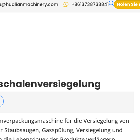
a@hualianmachinery.com
+8613738733841
Holen Sie 
RSTÜTZUNG
BLOG
VIDEO
KONTAKTIERE
schalenversiegelung
mverpackungsmaschine für die Versiegelung von
er Staubsaugen, Gasspülung, Versiegelung und
 die Lebensdauer der Produkte verlängern,