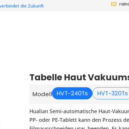
rain
verbindet die Zukunft
E
LÖSUNG
HÄNDLER
UM
UNTE
Tabelle Haut Vakuum
HVT-240Ts
HVT-320Ts
Modell
Hualian Semi-automatische Haut-Vakuu
PP- oder PE-Tablett kann den Prozess d
Filmausschneiden usw. beenden. Es kann