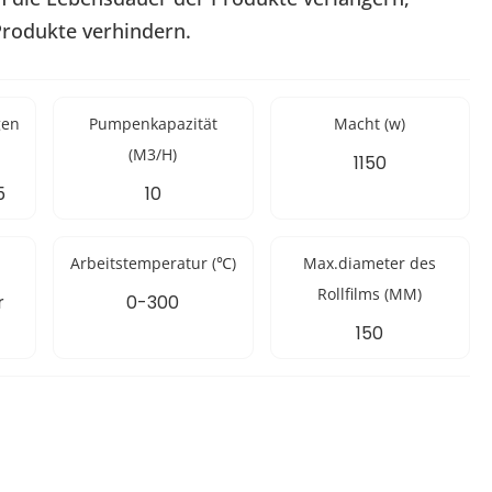
Produkte verhindern.
gen
Pumpenkapazität
Macht (w)
(M3/H)
1150
5
10
Arbeitstemperatur (℃)
Max.diameter des
Rollfilms (MM)
r
0-300
150