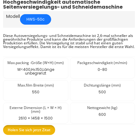
Hochgeschwindigkeit automatische
Seitenversiegelungs- und Schneidemaschine
Modell
HWS-50c
Diese Autoversiegelungs- und Schneidemaschine ist 2,6-mal schneller als
gewöhnliche Produkte und kann die Anforderungen der großflächigen
Produktion erfüllen. Die Versiegelung ist stabil und hat einen guten
Versiegelungseffekt. Damit ist es für die meisten Hersteller die erste Wahl.
Max.packing -Größe (W+H) (mm)
Packgeschwindigkeit (m/min)
W<400,H≤150,Länge
0-80
unbegrenzt
Max.film Breite (mm)
Dichtungslänge (mm)
550
500
Externe Dimension (L × W × H)
Nettogewicht (kg)
(mm)
600
2610 × 1458 × 1500
Holen Sie sich jetzt Zitat