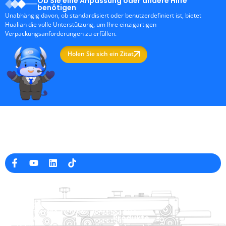
Ob Sie eine Anpassung oder andere Hilfe
benötigen
Unabhängig davon, ob standardisiert oder benutzerdefiniert ist, bietet
Hualian die volle Unterstützung, um Ihre einzigartigen
Verpackungsanforderungen zu erfüllen.
Holen Sie sich ein Zitat
Professioneller Hersteller von Verpackungsmaschinen in
China
Firmeninfo
raina@hualianmachinery.com
+8613738733841
Nr. 2 Dawei Road, Gaoxiang
Industriezone, Wenzhou, Zhejiang, China
Hilfelink
Produkte
Heim