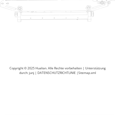
Traysalator
Produkte
Thermoformierungspackungsmasch
Lösung
Händler
Taschenschließsysteme
Um
Automatische Sackmaschine
Service
Blog
Vakuumverpackungsmaschine
Video
Versiegelungsmaschine
Kontaktieren Sie uns
Kartonversiegelung
Verpackungsmaschine verkleinern
Copyright © 2025 Hualian. Alle Rechte vorbehalten |
Unterstützung
durch: junj
|
DATENSCHUTZRICHTLINIE
|
Sitemap.xml