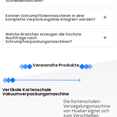
Schneidemaschine?
Können Schrumpffolienmaschinen in eine
komplette Verpackungslinie integriert werden?
Welche Branchen erzeugen die höchste
Nachfrage nach
Schrumpfverpackungsmaschinen?
Verwandte Produkte
Vertikale Kartenschale
L
Vakuumverpackungsmaschine
V
L
Die Kartenschalen-
Versiegelungsmaschine
von Hualian eignet sich
zum Verschließen