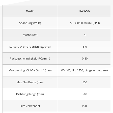
Modle
HWS-50c
Spannung (V/Hz)
AC 380/50 380/60 (3PH)
Macht (KW)
4
Luftdruck erforderlich (kg/cm3)
5-6
Packgeschwindigkeit (PCs/min)
0-80
Max.packing -Größe (W+ H) (mm)
W <400, H ≤ 1550, Länge unbegrenzt
Max.film Breite (mm)
550
Dichtungslänge (mm)
500
Film verwendet
POF