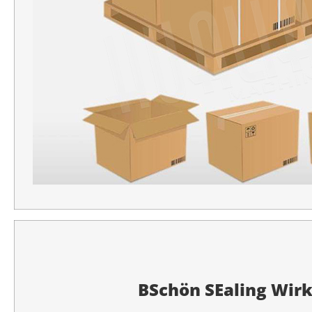
B
Schön
S
Ealing
Wirk