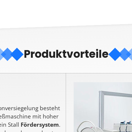
Produktvorteile
onversiegelung besteht
ießmaschine mit hoher
ein Stall
Fördersystem
.