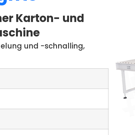
her Karton- und
aschine
gelung und -schnalling,