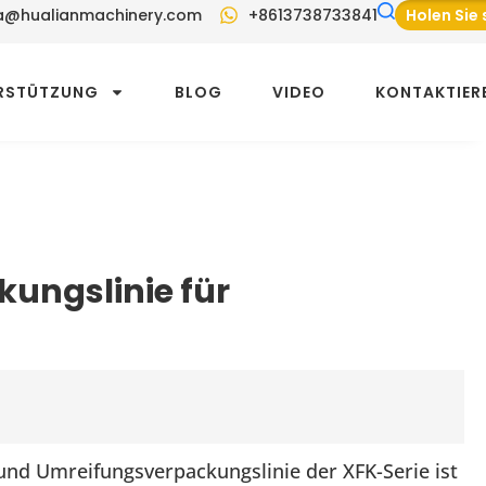
a@hualianmachinery.com
+8613738733841
Holen Sie 
RSTÜTZUNG
BLOG
VIDEO
KONTAKTIERE
ungslinie für
und Umreifungsverpackungslinie der XFK-Serie ist