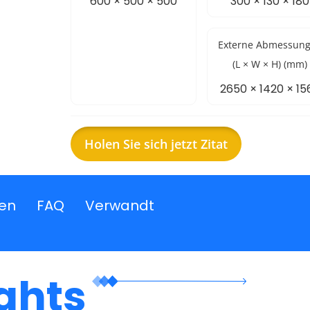
600 × 500 × 500
300 × 130 × 180
Externe Abmessun
(L × W × H) (mm)
2650 × 1420 × 15
Holen Sie sich jetzt Zitat
nen
FAQ
Verwandt
ghts