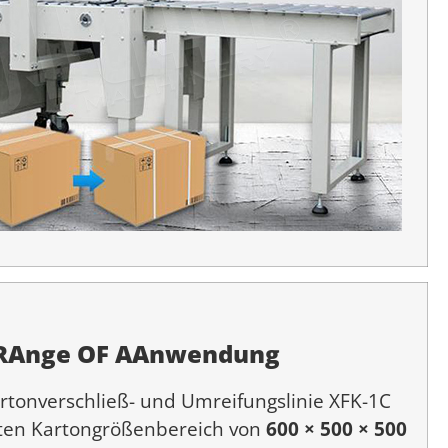
R
Ange
O
F
A
Anwendung
rtonverschließ- und Umreifungslinie XFK-1C
iten Kartongrößenbereich von
600 × 500 × 500