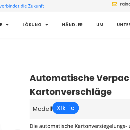
rain
verbindet die Zukunft
E
LÖSUNG
HÄNDLER
UM
UNTE
Automatische Verpack
Kartonverschläge
Xfk-1c
Modell
Die automatische Kartonversiegelungs- 