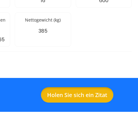
16
600
gen
Nettogewicht (kg)
385
65
Holen Sie sich ein Zitat