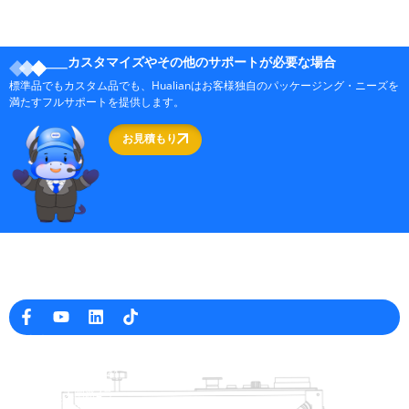
カスタマイズやその他のサポートが必要な場合
標準品でもカスタム品でも、Hualianはお客様独自のパッケージング・ニーズを
満たすフルサポートを提供します。
お見積もり
中国の専門の包装機械メーカー
会社情報
raina@hualianmachinery.com
+8613738733841
高雄市大圍路2号
中国浙江省温州市工業区