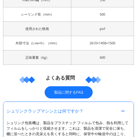
シーリング長（mm）
500
使用された映画
pof
外部寸法（L×w×h）（mm）
2610×1458×1500
正味重量（kg）
600
よくある質問
製品に関するFAQ
シュリンクラップマシンとは何ですか？
シュリンク包装機は、製品をプラスチック フィルムで包み、熱を利用して
フィルムをしっかりと収縮させます。これは、製品を清潔で安全に保ち、
棚に並べたときの見栄えを良くすると同時に、保管中や輸送中のほこり、