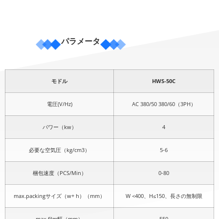
パラメータ
モドル
HWS-50C
電圧(V/Hz)
AC 380/50 380/60（3PH）
パワー（kw）
4
必要な空気圧（kg/cm3）
5-6
梱包速度（PCS/Min）
0-80
max.packingサイズ（w+ h）（mm）
W <400、H≤150、長さの無制限
max.film幅（mm）
550