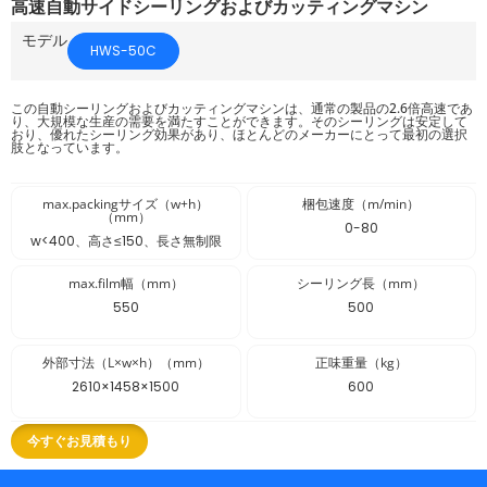
高速自動サイドシーリングおよびカッティングマシン
モデル
HWS-50C
この自動シーリングおよびカッティングマシンは、通常の製品の2.6倍高速であ
り、大規模な生産の需要を満たすことができます。そのシーリングは安定して
おり、優れたシーリング効果があり、ほとんどのメーカーにとって最初の選択
肢となっています。
max.packingサイズ（w+h）
梱包速度（m/min）
（mm）
0-80
w<400、高さ≤150、長さ無制限
max.film幅（mm）
シーリング長（mm）
550
500
外部寸法（L×w×h）（mm）
正味重量（kg）
2610×1458×1500
600
今すぐお見積もり