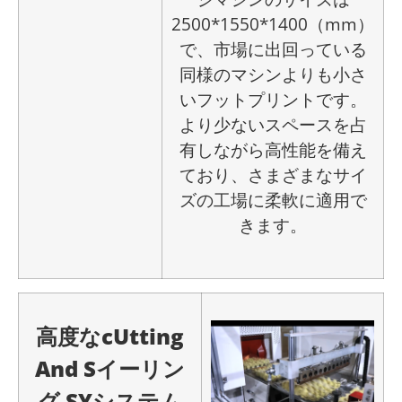
2500*1550*1400（mm）
で、市場に出回っている
同様のマシンよりも小さ
いフットプリントです。
より少ないスペースを占
有しながら高性能を備え
ており、さまざまなサイ
ズの工場に柔軟に適用で
きます。
高度なc
Utting
A
nd
S
イーリン
グ
S
Yシステム