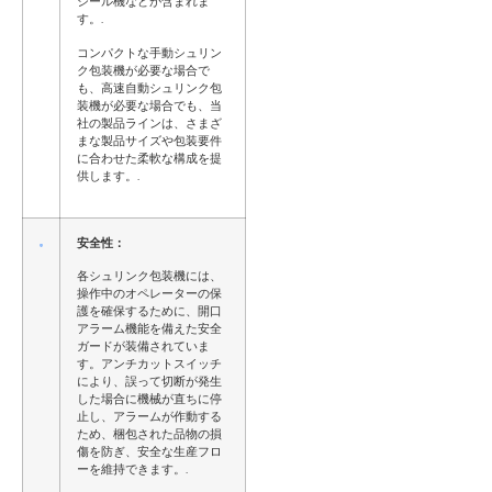
シール機などが含まれま
す。.
コンパクトな手動シュリン
ク包装機が必要な場合で
も、高速自動シュリンク包
装機が必要な場合でも、当
社の製品ラインは、さまざ
まな製品サイズや包装要件
に合わせた柔軟な構成を提
供します。.
安全性：
各シュリンク包装機には、
操作中のオペレーターの保
護を確保するために、開口
アラーム機能を備えた安全
ガードが装備されていま
す。アンチカットスイッチ
により、誤って切断が発生
した場合に機械が直ちに停
止し、アラームが作動する
ため、梱包された品物の損
傷を防ぎ、安全な生産フロ
ーを維持できます。.