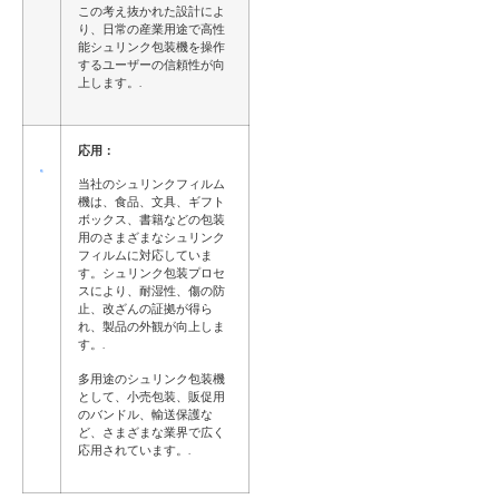
この考え抜かれた設計によ
り、日常の産業用途で高性
能シュリンク包装機を操作
するユーザーの信頼性が向
上します。.
応用：
当社のシュリンクフィルム
機は、食品、文具、ギフト
ボックス、書籍などの包装
用のさまざまなシュリンク
フィルムに対応していま
す。シュリンク包装プロセ
スにより、耐湿性、傷の防
止、改ざんの証拠が得ら
れ、製品の外観が向上しま
す。.
多用途のシュリンク包装機
として、小売包装、販促用
のバンドル、輸送保護な
ど、さまざまな業界で広く
応用されています。.