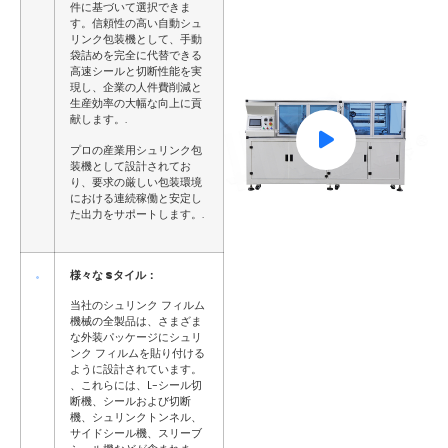
件に基づいて選択できま
す。信頼性の高い自動シュ
リンク包装機として、手動
袋詰めを完全に代替できる
高速シールと切断性能を実
現し、企業の人件費削減と
生産効率の大幅な向上に貢
献します。.
プロの産業用シュリンク包
装機として設計されてお
り、要求の厳しい包装環境
における連続稼働と安定し
た出力をサポートします。.
様々な
S
タイル：
当社のシュリンク フィルム
機械の全製品は、さまざま
な外装パッケージにシュリ
ンク フィルムを貼り付ける
ように設計されています。
、これらには、L-シール切
断機、シールおよび切断
機、シュリンクトンネル、
サイドシール機、スリーブ