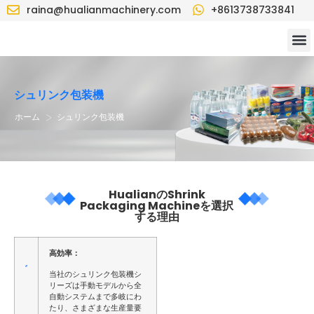
raina@hualianmachinery.com
+8613738733841
シュリンク包装機
>
ホーム
シュリンク包装機
HualianのShrink
Packaging Machineを選択
する理由
高効率：
当社のシュリンク包装機シ
リーズは手動モデルから全
自動システムまで多岐にわ
たり、さまざまな生産量要