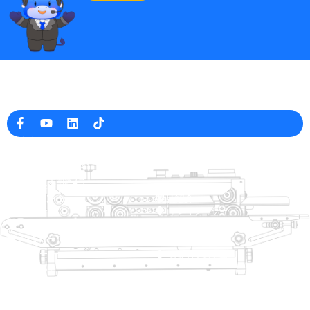
中国の専門の包装機械メーカー
会社情報
raina@hualianmachinery.com
+8613738733841
高雄市大圍路2号
中国浙江省温州市工業区
ヘルプリンク
製品紹介
ホーム
トレイシーラー
製品紹介
熱成形包装機
ソリューション
ディーラー
袋閉じシステム
について
自動袋詰機
サービス
ブログ
真空包装機