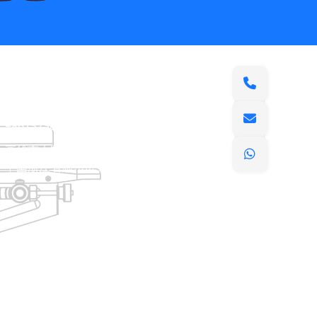
会社情報
raina@hualianmachinery.com
+8613738733841
高雄市大圍路2号
中国浙江省温州市工業区