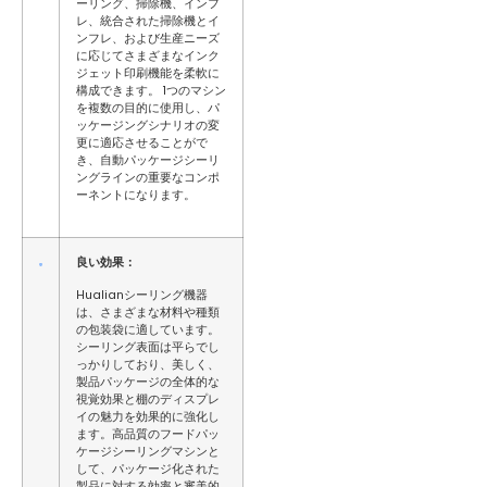
ーリング、掃除機、インフ
レ、統合された掃除機とイ
ンフレ、および生産ニーズ
に応じてさまざまなインク
ジェット印刷機能を柔軟に
構成できます。 1つのマシン
を複数の目的に使用し、パ
ッケージングシナリオの変
更に適応させることがで
き、自動パッケージシーリ
ングラインの重要なコンポ
ーネントになります。
良い効果：
Hualianシーリング機器
は、さまざまな材料や種類
の包装袋に適しています。
シーリング表面は平らでし
っかりしており、美しく、
製品パッケージの全体的な
視覚効果と棚のディスプレ
イの魅力を効果的に強化し
ます。高品質のフードパッ
ケージシーリングマシンと
して、パッケージ化された
製品に対する効率と審美的