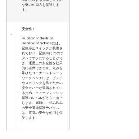
な魅力の両方を保証しま
す。
安全性：
Hualian Industrial
Sealing Machineには、
緊急停止スイッチが装備さ
れており、緊急時に1つのボ
タンでオフにすることがで
き、運用上の安全性を効果
的に確保できます。丸みを
帯びたコーナーストレージ
ワークベンチには、ピンチ
やスカリングを防ぐための
安全カバーが装備されてい
るため、ヒューマンマシン
保護のレベルがさらに向上
します。同時に、組み込み
の安全電源保護デバイス
は、電気の安全な使用を保
証します。