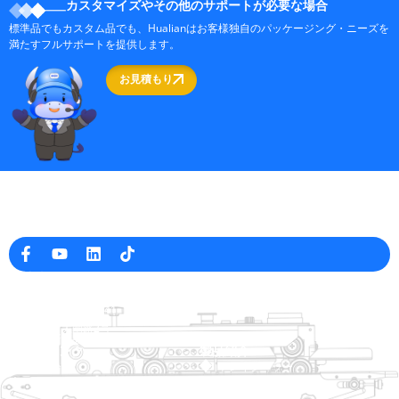
カスタマイズやその他のサポートが必要な場合
標準品でもカスタム品でも、Hualianはお客様独自のパッケージング・ニーズを
満たすフルサポートを提供します。
お見積もり
中国の専門の包装機械メーカー
会社情報
raina@hualianmachinery.com
+8613738733841
高雄市大圍路2号
中国浙江省温州市工業区
ヘルプリンク
製品紹介
ホーム
トレイシーラー
製品紹介
熱成形包装機