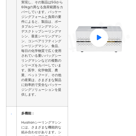
実現し、その製品は5Gから
60kgの異なる負荷範囲をカ
バーしています。パッケー
ジングフォームと負荷の要
件によると、製品は、ポー
タブルシーリングマシン、
デスクトップシーリングマ
シン、垂直シーリングマシ
ン、コンベアリフティング
シーリングマシン、食品、
毎日の化学物質で広く使用
されている重いバッグシー
リングマシンなどの複数の
シリーズをカバーしていま
す。医学、化学物質、農
業、ペットフード、その他
の産業は、さまざまな製品
に効率的で安全なパッケー
ジングソリューションを提
供します。
多機能：
Hualianシーリングマシン
には、さまざまな機能的な
組み合わせがあります。シ