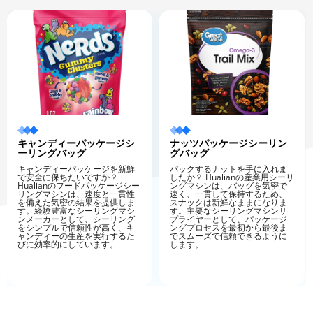
キャンディーパッケージシ
ナッツパッケージシーリン
ーリングバッグ
グバッグ
キャンディーパッケージを新鮮
パックするナットを手に入れま
で安全に保ちたいですか？
したか？ Hualianの産業用シーリ
Hualianのフードパッケージシー
ングマシンは、バッグを気密で
リングマシンは、速度と一貫性
速く、一貫して保持するため、
を備えた気密の結果を提供しま
スナックは新鮮なままになりま
す。経験豊富なシーリングマシ
す。主要なシーリングマシンサ
ンメーカーとして、シーリング
プライヤーとして、パッケージ
をシンプルで信頼性が高く、キ
ングプロセスを最初から最後ま
ャンディーの生産を実行するた
でスムーズで信頼できるように
びに効率的にしています。
します。