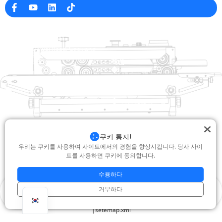
회사 정보
raina@hualianmachinery.com
+8613738733841
No. 2 Dawei Road, Gaoxiang
산업 구역, Wenzhou, 중국 잔즈 앙
도움말 링크
제품
집
트레이 살러
제품
열적 성형 포장 기계
해결책
상인
가방 폐쇄 시스템
에 대한
자동 포장기
서비스
블로그
진공 포장 기계
쿠키 통지!
동영상
우리는 쿠키를 사용하여 사이트에서의 경험을 향상시킵니다. 당사 사이
밀봉 기계
트를 사용하면 쿠키에 동의합니다.
저희에게 연락하십시오
상자 실러
수용하다
포장 기계를 수축시킵니다
거부하다
저작권 © 2025 Hualian. 모든 권리 보유 |
지원 : Junj
|
개인 정보 보호 정책
제품
문의
whatsapp
맨 위
|
setemap.xml