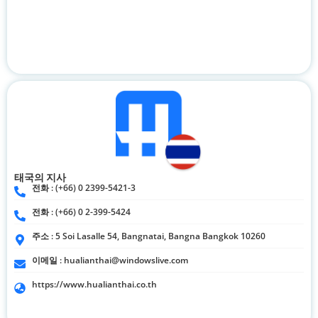
태국의 지사
전화 : (+66) 0 2399-5421-3
전화 : (+66) 0 2-399-5424
주소 : 5 Soi Lasalle 54, Bangnatai, Bangna Bangkok 10260
이메일 :
hualianthai@windowslive.com
https://www.hualianthai.co.th