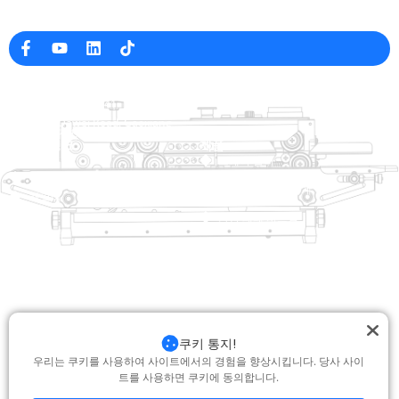
중국의 전문 포장 기계 제조업체
회사 정보
raina@hualianmachinery.com
+8613738733841
No. 2 Dawei Road, Gaoxiang
산업 구역, Wenzhou, 중국 잔즈 앙
도움말 링크
제품
집
트레이 살러
제품
열적 성형 포장 기계
해결책
상인
가방 폐쇄 시스템
에 대한
자동 포장기
서비스
블로그
진공 포장 기계
동영상
밀봉 기계
저희에게 연락하십시오
상자 실러
쿠키 통지!
포장 기계를 수축시킵니다
우리는 쿠키를 사용하여 사이트에서의 경험을 향상시킵니다. 당사 사이
트를 사용하면 쿠키에 동의합니다.
저작권 © 2025 Hualian. 모든 권리 보유 |
지원 : Junj
|
개인 정보 보호 정책