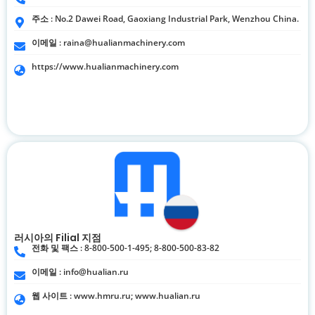
주소 : No.2 Dawei Road, Gaoxiang Industrial Park, Wenzhou China.
이메일 :
raina@hualianmachinery.com
https://www.hualianmachinery.com
러시아의 Filial 지점
전화 및 팩스 : 8-800-500-1-495; 8-800-500-83-82
이메일 :
info@hualian.ru
웹 사이트 : www.hmru.ru; www.hualian.ru