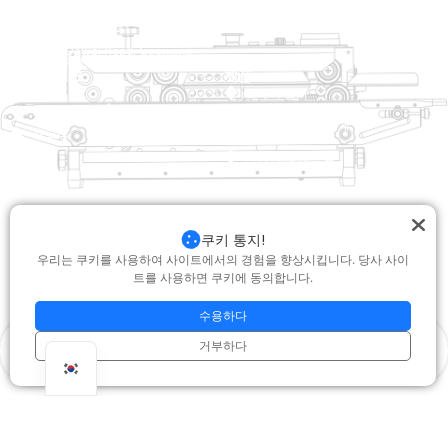
raina@hualianmachinery.com
+8613738733841
No. 2 Dawei Road, Gaoxiang
산업 구역, Wenzhou, 중국 잔즈 앙
도움말 링크
제품
집
트레이 살러
제품
열적 성형 포장 기계
해결책
상인
가방 폐쇄 시스템
에 대한
자동 포장기
서비스
블로그
진공 포장 기계
쿠키 통지!
동영상
밀봉 기계
우리는 쿠키를 사용하여 사이트에서의 경험을 향상시킵니다. 당사 사이
저희에게 연락하십시오
트를 사용하면 쿠키에 동의합니다.
상자 실러
수용하다
포장 기계를 수축시킵니다
거부하다
저작권 © 2025 Hualian. 모든 권리 보유 |
지원 : Junj
|
개인 정보 보호 정책
제품
문의
whatsapp
맨 위
|
setemap.xml