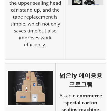
the upper sealing head
can stand up, and the
tape replacement is
simple, which not only
saves time but also
improves work
efficiency.
넓은
ly
에이
응용
프로그램
As an
e-commerce
special carton
sealing machine
,