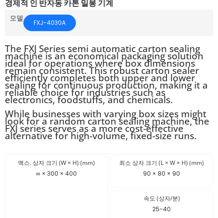
경제적 인 반자동 카톤 밀봉 기계
모델
FXJ-4030A
The FXJ Series semi automatic carton sealing
machine is an economical packaging solution
ideal for operations where box dimensions
remain consistent. This robust carton sealer
efficiently completes both upper and lower
sealing for continuous production, making it a
reliable choice for industries such as
electronics, foodstuffs, and chemicals.
While businesses with varying box sizes might
look for a random carton sealing machine, the
FXJ series serves as a more cost-effective
alternative for high-volume, fixed-size runs.
맥스. 상자 크기 (W × H) (mm)
최소 상자 크기 (L × W × H) (mm)
∞ × 300 × 400
90 × 80 × 90
속도 (상자/분)
25-40