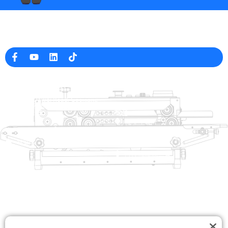
중국의 전문 포장 기계 제조업체
회사 정보
raina@hualianmachinery.com
+8613738733841
No. 2 Dawei Road, Gaoxiang
산업 구역, Wenzhou, 중국 잔즈 앙
도움말 링크
제품
집
트레이 살러
제품
열적 성형 포장 기계
해결책
상인
가방 폐쇄 시스템
에 대한
자동 포장기
서비스
블로그
진공 포장 기계
동영상
밀봉 기계
저희에게 연락하십시오
상자 실러