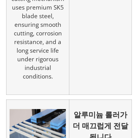
uses premium SK5
blade steel,
ensuring smooth
cutting, corrosion
resistance, and a
long service life
under rigorous
industrial
conditions.
알루미늄 롤러가
더 매끄럽게 전달
됩니다