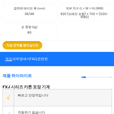
접착제 테이프 폭 (mm)
외부 치수 (L × W × H) (MM)
36/48
620 (브래킷 포함) × 700 × (1220-
1580)
순 중량 (kg)
80
지금 견적을 받으십시오
개요
세부
명세서
FAQ
관련된
제품 하이라이트
FXJ 시리즈 카톤 포장 기계
빠르고 안정적입니다
√
작동하기 쉽습니다