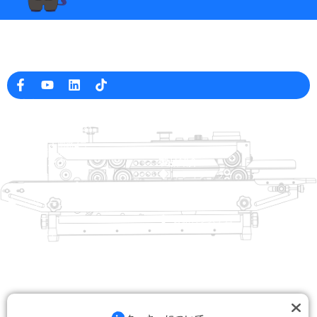
中国の専門の包装機械メーカー
会社情報
raina@hualianmachinery.com
+8613738733841
高雄市大圍路2号
中国浙江省温州市工業区
ヘルプリンク
製品紹介
ホーム
トレイシーラー
製品紹介
熱成形包装機
ソリューション
ディーラー
袋閉じシステム
について
自動袋詰機
サービス
ブログ
真空包装機
ビデオ
シール機
お問い合わせ
カートンシーラー