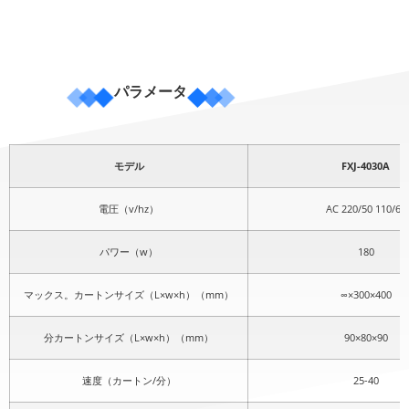
パラメータ
モデル
FXJ-4030A
電圧（v/hz）
AC 220/50 110/60
パワー（w）
180
マックス。カートンサイズ（L×w×h）（mm）
∞×300×400
分カートンサイズ（L×w×h）（mm）
90×80×90
速度（カートン/分）
25-40