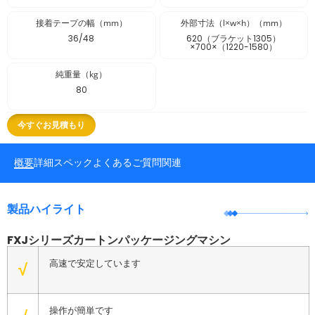
接着テープの幅（mm）
外部寸法（l×w×h）（mm）
36/48
620（ブラケット1305）
×700×（1220-1580）
純重量（kg）
80
今すぐお見積もり
概要
詳細
スペック
よくあるご質問
関連
製品ハイライト
FXJシリーズカートンパッケージングマシン
高速で安定しています
√
操作が簡単です