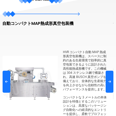
自動コンパクトMAP熱成形真空包装機
HVR コンパクト自動 MAP 熱成
形真空包装機は、スペースに制
約のある生産環境で効率的に真
空包装できるように設計された
高性能熱成形機です。この機械
は 304 ステンレス鋼で構築さ
れ、高速 BUSCH 真空ポンプを
備えており、全体的な生産能力
を向上させながら信頼性の高い
パフォーマンスを提供します。.
コンパクトな 3 メートルの本体
設計を特徴とするこのソリュー
ションは、高度なパッケージン
グ自動化への経済的なエントリ
ーを提供し、柔軟でプロフェッ