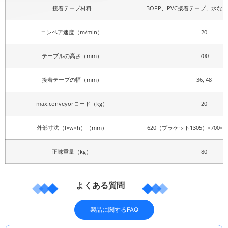
接着テープ材料
BOPP、PVC接着テープ、水な
コンベア速度（m/min）
20
テーブルの高さ（mm）
700
接着テープの幅（mm）
36, 48
max.conveyorロード（kg）
20
外部寸法（l×w×h）（mm）
620（ブラケット1305）×700×（1
正味重量（kg）
80
よくある質問
製品に関するFAQ