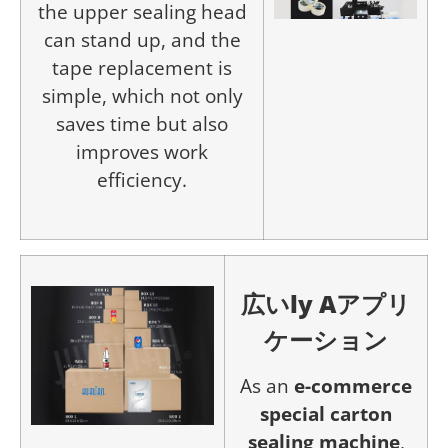
the upper sealing head
can stand up, and the
tape replacement is
simple, which not only
saves time but also
improves work
efficiency.
広い
ly
A
アプリ
ケーション
As an
e-commerce
special carton
sealing machine
,