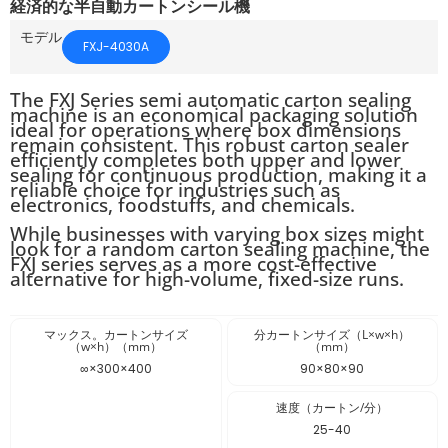
経済的な半自動カートンシール機
モデル
FXJ-4030A
The FXJ Series semi automatic carton sealing
machine is an economical packaging solution
ideal for operations where box dimensions
remain consistent. This robust carton sealer
efficiently completes both upper and lower
sealing for continuous production, making it a
reliable choice for industries such as
electronics, foodstuffs, and chemicals.
While businesses with varying box sizes might
look for a random carton sealing machine, the
FXJ series serves as a more cost-effective
alternative for high-volume, fixed-size runs.
マックス。カートンサイズ
分カートンサイズ（L×w×h）
（w×h）（mm）
（mm）
∞×300×400
90×80×90
速度（カートン/分）
25-40