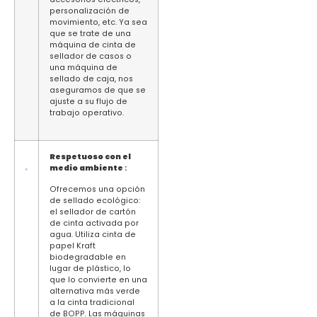
personalización de
movimiento, etc. Ya sea
que se trate de una
máquina de cinta de
sellador de casos o
una máquina de
sellado de caja, nos
aseguramos de que se
ajuste a su flujo de
trabajo operativo.
Respetuoso con el
medio ambiente
:
Ofrecemos una opción
de sellado ecológico:
el sellador de cartón
de cinta activada por
agua. Utiliza cinta de
papel Kraft
biodegradable en
lugar de plástico, lo
que lo convierte en una
alternativa más verde
a la cinta tradicional
de BOPP. Las máquinas