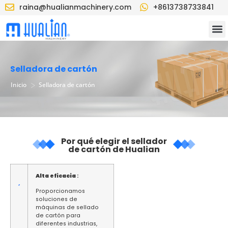
raina@hualianmachinery.com
+8613738733841
Selladora de cartón
>
Inicio
Selladora de cartón
Por qué elegir el sellador
de cartón de Hualian
Alta eficacia
:
Proporcionamos
soluciones de
máquinas de sellado
de cartón para
diferentes industrias,