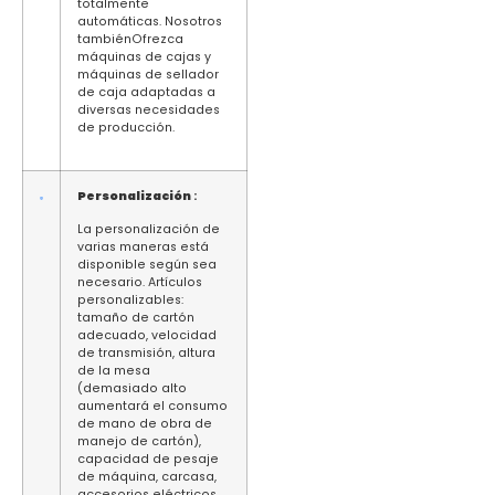
totalmente
automáticas. Nosotros
tambiénOfrezca
máquinas de cajas y
máquinas de sellador
de caja adaptadas a
diversas necesidades
de producción.
Personalización
:
La personalización de
varias maneras está
disponible según sea
necesario. Artículos
personalizables:
tamaño de cartón
adecuado, velocidad
de transmisión, altura
de la mesa
(demasiado alto
aumentará el consumo
de mano de obra de
manejo de cartón),
capacidad de pesaje
de máquina, carcasa,
accesorios eléctricos,