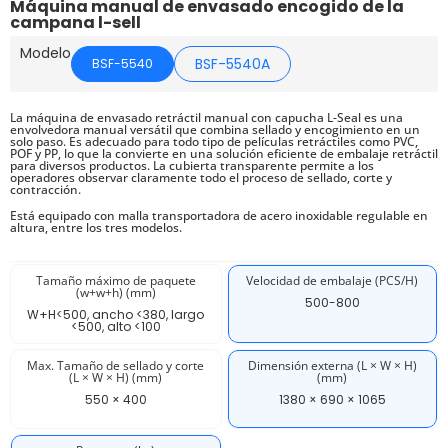
Máquina manual de envasado encogido de la
campana l-sell
Modelo
BSF-5540A
BSF-5540
La máquina de envasado retráctil manual con capucha L-Seal es una
envolvedora manual versátil que combina sellado y encogimiento en un
solo paso. Es adecuado para todo tipo de películas retráctiles como PVC,
POF y PP, lo que la convierte en una solución eficiente de embalaje retráctil
para diversos productos. La cubierta transparente permite a los
operadores observar claramente todo el proceso de sellado, corte y
contracción.
Está equipado con malla transportadora de acero inoxidable regulable en
altura, entre los tres modelos.
Tamaño máximo de paquete
Velocidad de embalaje (PCS/H)
(w+w+h) (mm)
500-800
W+H<500, ancho <380, largo
<500, alto <100
Max. Tamaño de sellado y corte
Dimensión externa (L × W × H)
(L × W × H) (mm)
(mm)
550 × 400
1380 × 690 × 1065