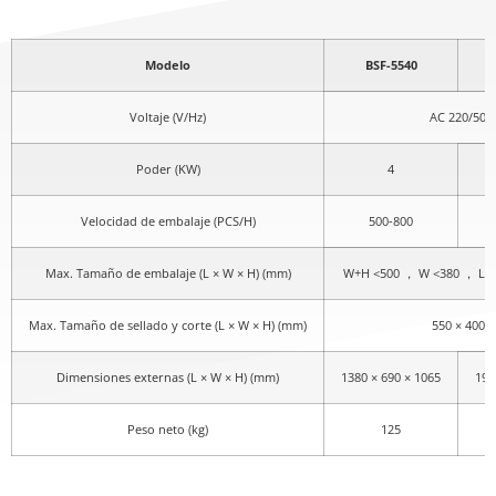
Modelo
BSF-5540
Voltaje (V/Hz)
AC 220/50
Poder (KW)
4
Velocidad de embalaje (PCS/H)
500-800
Max. Tamaño de embalaje (L × W × H) (mm)
W+H <500 ， W <380 ， L <
Max. Tamaño de sellado y corte (L × W × H) (mm)
550 × 400
Dimensiones externas (L × W × H) (mm)
1380 × 690 × 1065
198
Peso neto (kg)
125