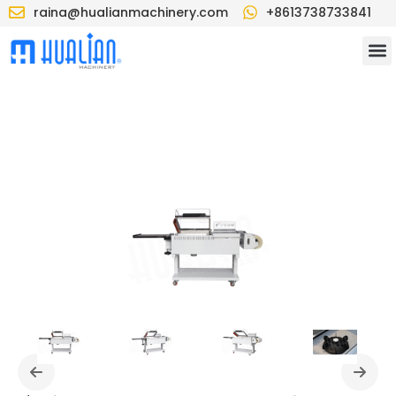
raina@hualianmachinery.com
+8613738733841