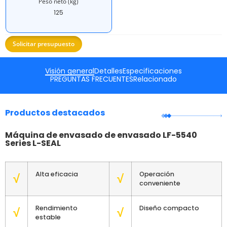
Peso neto (kg)
125
Solicitar presupuesto
Visión general
Detalles
Especificaciones
PREGUNTAS FRECUENTES
Relacionado
Productos destacados
Máquina de envasado de envasado LF-5540
Series L-SEAL
Alta eficacia
Operación
√
√
conveniente
Rendimiento
Diseño compacto
√
√
estable