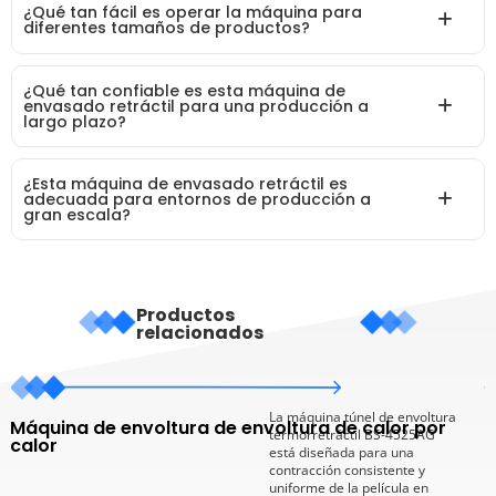
¿Qué tan fácil es operar la máquina para
diferentes tamaños de productos?
¿Qué tan confiable es esta máquina de
envasado retráctil para una producción a
largo plazo?
¿Esta máquina de envasado retráctil es
adecuada para entornos de producción a
gran escala?
Productos
relacionados
La máquina túnel de envoltura
Máquina de envoltura de envoltura de calor por
M
termorretráctil BS-4525AG
calor
m
está diseñada para una
contracción consistente y
uniforme de la película en