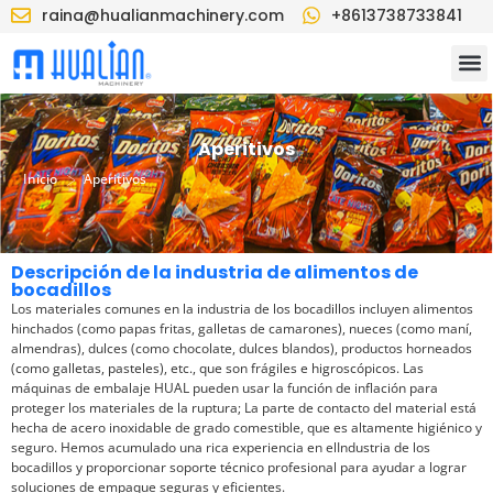
raina@hualianmachinery.com
+8613738733841
Aperitivos
>
Inicio
Aperitivos
Descripción de la industria de alimentos de
bocadillos
Los materiales comunes en la industria de los bocadillos incluyen alimentos
hinchados (como papas fritas, galletas de camarones), nueces (como maní,
almendras), dulces (como chocolate, dulces blandos), productos horneados
(como galletas, pasteles), etc., que son frágiles e higroscópicos. Las
máquinas de embalaje HUAL pueden usar la función de inflación para
proteger los materiales de la ruptura; La parte de contacto del material está
hecha de acero inoxidable de grado comestible, que es altamente higiénico y
seguro. Hemos acumulado una rica experiencia en elIndustria de los
bocadillos y proporcionar soporte técnico profesional para ayudar a lograr
soluciones de empaque seguras y eficientes.