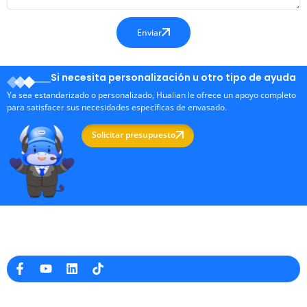
Enviar
Si necesita personalización u otro tipo de ayuda
Ya sea estandarizado o personalizado, Hualian le ofrece un apoyo completo
para satisfacer sus necesidades específicas de envasado.
Solicitar presupuesto
Fabricante profesional de máquinas de embalaje en China
Información de la empresa
raina@hualianmachinery.com