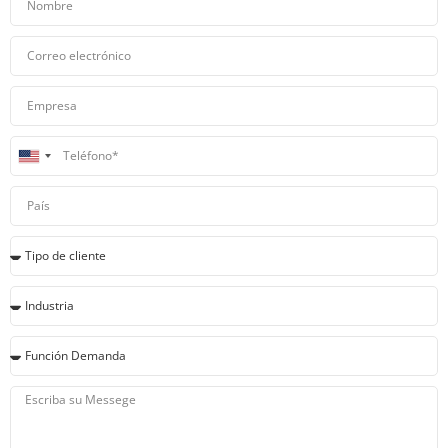
United
States
+1