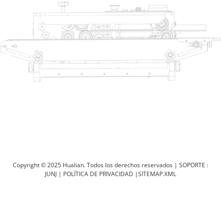
+8613738733841
No. 2 Dawei Road, Gaoxiang
Zona Industrial, Wenzhou, Zhejiang, China
Enlace de ayuda
Productos
Inicio
TraySealer
Productos
Envasadora de termoformado
Solución
Distribuidor
Sistemas de cierre de bolsas
Acerca de
Ensacadora automática
Servicio
Blog
Envasadora al vacío
Vídeo
Selladora
Póngase en contacto con
nosotros
Selladora de cartón
Máquina de embalaje retráctil
Copyright © 2025 Hualian. Todos los derechos reservados |
SOPORTE :
JUNJ
|
POLÍTICA DE PRIVACIDAD
|
SITEMAP.XML