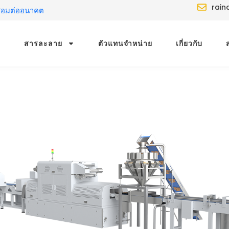
rain
ชื่อมต่ออนาคต
สารละลาย
ตัวแทนจำหน่าย
เกี่ยวกับ