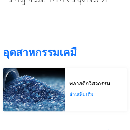
Hualianpack มีประสบการณ์อย่างกว้างขวางในสายบรรจุภัณฑ์
R&D มืออาชีพและทีมงานด้านเทคนิคที่สามารถให้บริการเต็มรูป
อุตสาหกรรมเคมี
พลาสติกวิศวกรรม
อ่านเพิ่มเติม