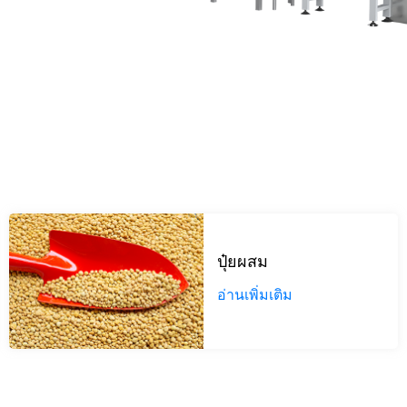
ในอุตสาหกรรมเคมีอาหารการเกษตรและเมล็ดพันธุ์อาหารและเครื่
แบบยินดีต้อนรับเพื่อปรับแต่งโซลูชันสายบรรจุภัณฑ์ของเรา!
ปุ๋ยผสม
อ่านเพิ่มเติม