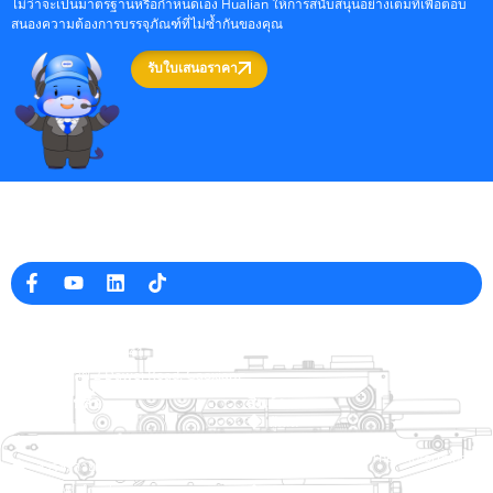
ไม่ว่าจะเป็นมาตรฐานหรือกำหนดเอง Hualian ให้การสนับสนุนอย่างเต็มที่เพื่อตอบ
สนองความต้องการบรรจุภัณฑ์ที่ไม่ซ้ำกันของคุณ
รับใบเสนอราคา
ผู้ผลิตเครื่องบรรจุภัณฑ์มืออาชีพในประเทศจีน
ข้อมูล บริษัท
raina@hualianmachinery.com
+8613738733841
หมายเลข 2 Dawei Road, Gaoxiang
เขตอุตสาหกรรม, Wenzhou, Zhejiang, China
ลิงค์ช่วยเหลือ
สินค้า
บ้าน
ผู้เล่น
สินค้า
เครื่องบรรจุหีบห่อ Thermoforming
สารละลาย
ตัวแทนจำหน่าย
ระบบปิดกระเป๋า