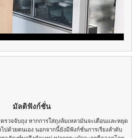
มัลติฟังก์ชั่น
นการตรวจจับถุง หากการใส่ถุงล้มเหลวมันจะเตือนและหยุด
ไปด้วยตนเอง นอกจากนี้ยังมีฟังก์ชั่นการเรียงลำดับ
ุงบรรจุภัณฑ์มาถึงตำแหน่งปากกระเป๋าจะถูกยืดออกโดย