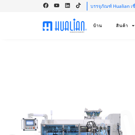
บรรจุภัณฑ์ Hualian เ
บ้าน
สินค้า