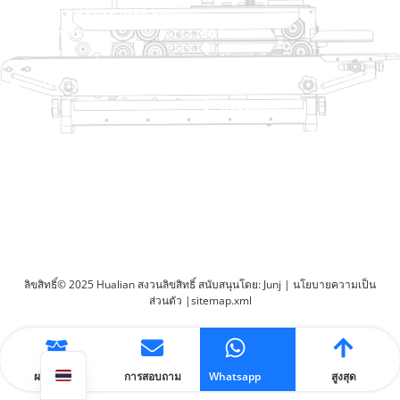
หมายเลข 2 Dawei Road, Gaoxiang
เขตอุตสาหกรรม, Wenzhou, Zhejiang, China
ลิงค์ช่วยเหลือ
สินค้า
บ้าน
ผู้เล่น
สินค้า
เครื่องบรรจุหีบห่อ Thermoforming
สารละลาย
ตัวแทนจำหน่าย
ระบบปิดกระเป๋า
เกี่ยวกับ
เครื่องบรรจุถุงอัตโนมัติ
บริการ
บล็อก
เครื่องบรรจุวัคซีน
วิดีโอ
เครื่องซีล
ติดต่อเรา
เครื่องปิดผนึกกล่อง
เครื่องบรรจุหีบห่อ
ลิขสิทธิ์© 2025 Hualian สงวนลิขสิทธิ์
สนับสนุนโดย: Junj
|
นโยบายความเป็น
ส่วนตัว
|
sitemap.xml
ผลิตภัณฑ์
การสอบถาม
Whatsapp
สูงสุด