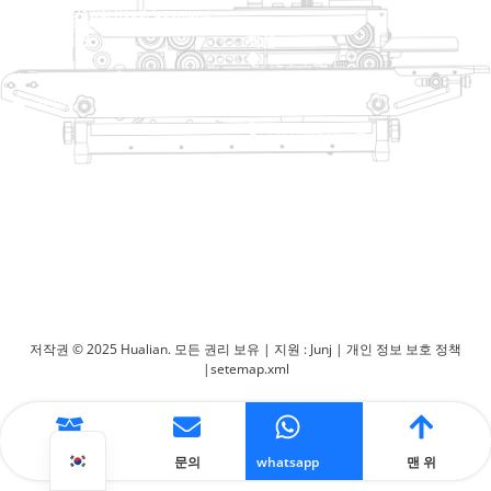
No. 2 Dawei Road, Gaoxiang
산업 구역, Wenzhou, 중국 잔즈 앙
도움말 링크
제품
집
트레이 살러
제품
열적 성형 포장 기계
해결책
상인
가방 폐쇄 시스템
에 대한
자동 포장기
서비스
블로그
진공 포장 기계
동영상
밀봉 기계
저희에게 연락하십시오
상자 실러
포장 기계를 수축시킵니다
저작권 © 2025 Hualian. 모든 권리 보유 |
지원 : Junj
|
개인 정보 보호 정책
|
setemap.xml
제품
문의
whatsapp
맨 위