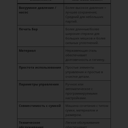
Вакуумное давление /
Более высокое давление =
насос
лучшее сохранение;
Средний для небольших
партий.
Печать Бар
Более длинные/более
широкие стержни для
больших мешков и более
сильных уплотнений.
Материал
Нержавеющая сталь
обеспечивает
долговечность и гигиену.
Простота использования
Простые элементы
управления и простые в
очистке детали.
Параметры управления
Ручное или
автоматическое с
программируемыми
настройками.
Совместимость с сумкой
Машина сочетания с типом
сумки, материалом и
размером.
Техническое
Легкое обслуживание
обслуживание
обеспечивает