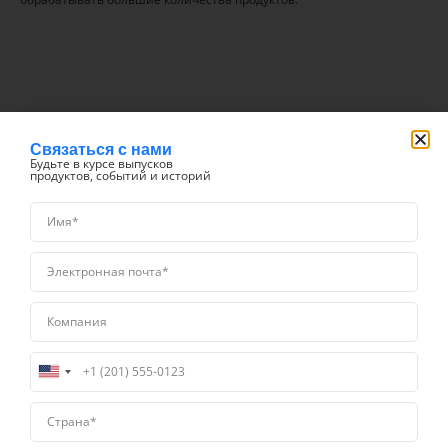
Связаться с нами
Будьте в курсе выпусков
продуктов, событий и историй
United
Обновите до
States
+1