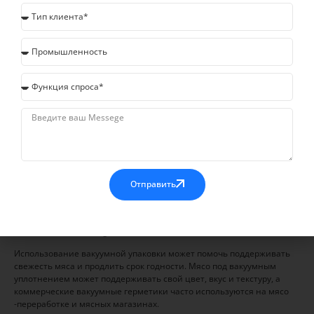
непрерывной
вакуумной упаковки
сегодня!
Узнать больше
Применение вакуумных
упаковочных машин
Вакуумные упаковочные машины
широко используются в
Отправить
различных отраслях, особенно в пищевой промышленности:
Мясовая упаковка
Использование вакуумной упаковки может помочь поддерживать
свежесть мяса и продлить срок годности. Мясо под вакуумным
уплотнением может поддерживать свой цвет, вкус и текстуру, а
коммерческие вакуумные герметики часто используются на мясо
-переработке и мясных магазинах.