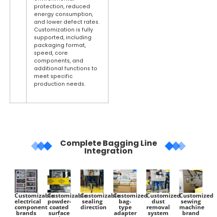
protection, reduced
energy consumption,
and lower defect rates.
Customization is fully
supported, including
packaging format,
speed, core
components, and
additional functions to
meet specific
production needs.
Complete Bagging Line
Integration
Customizable
Customizable
Customizable
Customized
Customized
Customized
electrical
powder-
sealing
bag-
dust
sewing
component
coated
direction
type
removal
machine
brands
surface
adapter
system
brand