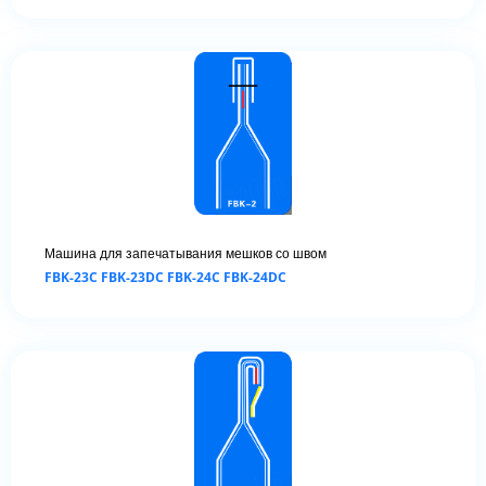
Машина для запечатывания мешков со швом
FBK-23C FBK-23DC FBK-24C FBK-24DC