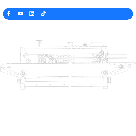
Профессиональный производитель упаковочных машин в Китае
Информация о компании
raina@hualianmachinery.com
+8613738733841
No. 2 Dawei Road, Gaoxiang
Промышленная зона, Вэньчжоу, Чжэцзян, Китай
Ссылка на помощь
Продукция
Главная
TraySealer
Продукция
Термоформовочная
Решение
упаковочная машина
Дилер
Системы закрытия мешков
О сайте
Сервис
Автоматическая упаковочная
машина
Блог
Видео
Вакуумная упаковочная
Свяжитесь с нами
машина
Уплотнительная машина
Запечатыватель коробок
Термоусадочная упаковочная