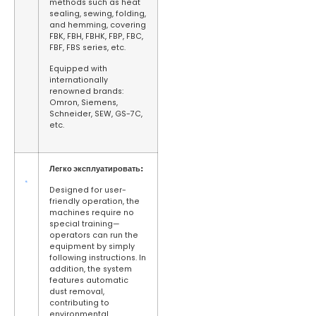
methods such as heat
sealing, sewing, folding,
and hemming, covering
FBK, FBH, FBHK, FBP, FBC,
FBF, FBS series, etc.
Equipped with
internationally
renowned brands:
Omron, Siemens,
Schneider, SEW, GS-7C,
etc.
Легко эксплуатировать:
Designed for user-
friendly operation, the
machines require no
special training—
operators can run the
equipment by simply
following instructions. In
addition, the system
features automatic
dust removal,
contributing to
environmental