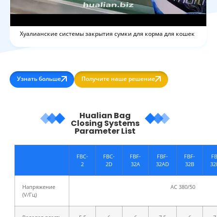
Хуалианские системы закрытия сумки для корма для кошек
Узнать больше
Получите наше решение
Hualian Bag
Closing Systems
Parameter List
FBC-
FBC-
FBF-
FBF-
FBF-
FB
2
2D
32A
32AD
32B
32
Напряжение
AC 380/50
(V/Гц)