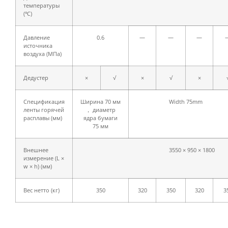
температуры
(℃)
Давление
0.6
—
—
—
источника
воздуха (МПа)
Дедустер
×
√
×
√
×
Спецификация
Ширина 70 мм
Width 75mm
ленты горячей
， диаметр
расплавы (мм)
ядра бумаги
75 мм
Внешнее
3550 × 950 × 1800
измерение (L ×
w × h) (мм)
Вес нетто (кг)
350
320
350
320
3