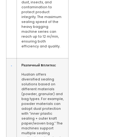
dust, insects, and
contamination to
protect product
integrity. The maximum
sealing speed of the
heavy bagging
machine series can
reach up to 12 m/min,
ensuring both
efficiency and quality.
Различный
S
плитка:
Hualian offers
diversified sealing
solutions based on
different materials
(powder, granular) and
bag types. For example,
powder materials can
adopt dual protection
with “inner plastic
sealing + outer kraft
paper/woven bag.” The
machines support
multiple sealing