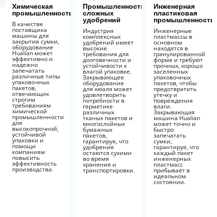
Химическая
Промышленность
Инженерная
промышленность
сложных
пластиковая
удобрений
промышленность
В качестве
поставщика
Индустрия
Инженерные
машины для
комплексных
пластмассы в
закрытия сумки,
удобрений имеет
основном
оборудование
высокие
находятся в
Hualian может
требования для
гранулированной
эффективно и
долговечности и
форме и требуют
надежно
устойчивости к
прочных, хорошо
запечатать
влагой упаковке.
заселенных
различные типы
Закрывающее
упаковочных
упаковочных
оборудование
пакетов, чтобы
пакетов,
для хюаля может
предотвратить
отвечающих
удовлетворить
утечку и
строгим
потребности в
повреждения
требованиям
герметике
влаги.
химической
различных
Закрывающая
промышленности
тканых пакетов и
машина Hualian
для
многослойных
может точно и
высокопрочной,
бумажных
быстро
устойчивой
пакетов,
запечатать
упаковки и
гарантируя, что
сумки,
помощи
удобрения
гарантируя, что
компаниям
остаются сухими
каждый пакет
повысить
во время
инженерных
эффективность
хранения и
пластмасс
производства.
транспортировки.
прибывает в
идеальном
состоянии.