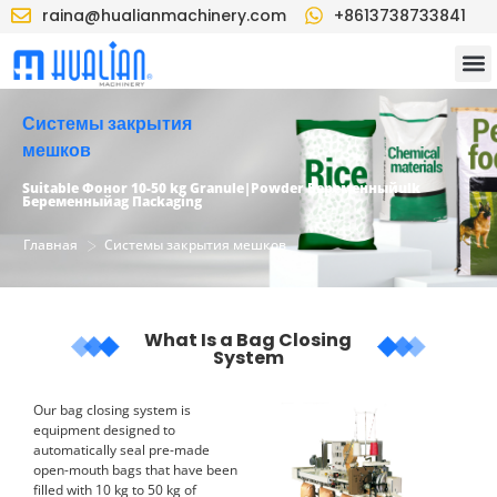
raina@hualianmachinery.com
+8613738733841
Системы закрытия
мешков
Suitable
Фон
or 10-50 kg
G
ranule
|P
owder
Беременный
ulk
Беременный
ag
П
ackaging
>
Главная
Системы закрытия мешков
What Is a Bag Closing
System
Our bag closing system is
equipment designed to
automatically seal pre-made
open-mouth bags that have been
filled with 10 kg to 50 kg of