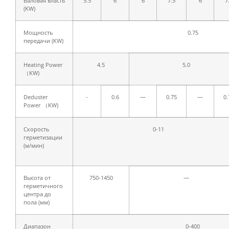
Валовая власть
5.5
6
6
7.5
6
7
(KW)
Мощность
0.75
передачи (KW)
Heating Power
4.5
5.0
（KW)
Deduster
-
0.6
—
0.75
—
0.
Power （KW)
Скорость
0-11
герметизации
(м/мин)
Высота от
750-1450
—
герметичного
центра до
пола (мм)
Диапазон
0-400