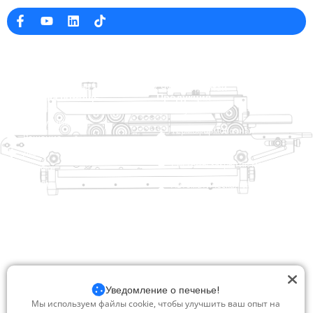
Информация о компании
raina@hualianmachinery.com
+8613738733841
No. 2 Dawei Road, Gaoxiang
Промышленная зона, Вэньчжоу, Чжэцзян, Китай
Ссылка на помощь
Продукция
Главная
TraySealer
Продукция
Термоформовочная
Решение
упаковочная машина
Дилер
Системы закрытия мешков
О сайте
Сервис
Автоматическая упаковочная
машина
Блог
Видео
Вакуумная упаковочная
Свяжитесь с нами
машина
Уплотнительная машина
Запечатыватель коробок
Уведомление о печенье!
Термоусадочная упаковочная
Мы используем файлы cookie, чтобы улучшить ваш опыт на
машина