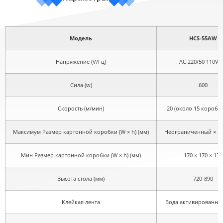
Модель
HCS-55AW
Напряжение (V/Гц)
AC 220/50 110V/
Сила (w)
600
Скорость (м/мин)
20 (около 15 коробо
Максимум Размер картонной коробки (W × h) (мм)
Неограниченный × 50
Мин Размер картонной коробки (W × h) (мм)
170 × 170 × 130
Высота стола (мм)
720-890
Клейкая лента
Вода активированная