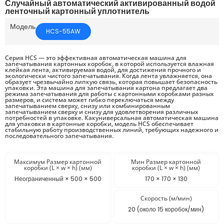
Случайный автоматический активированный водой
ленточный картонный уплотнитель
Модель
HCS-55AW
Серия HCS — это эффективная автоматическая машина для
запечатывания картонных коробок, в которой используется влажная
клейкая лента, активируемая водой, для достижения прочного и
экологически чистого запечатывания. Когда лента увлажняется, она
образует чрезвычайно липкую связь, которая повышает безопасность
упаковки. Эта машина для запечатывания картона предлагает два
режима запечатывания для работы с картонными коробками разных
размеров, и система может гибко переключаться между
запечатыванием сверху, снизу или комбинированным
запечатыванием сверху и снизу для удовлетворения различных
потребностей в упаковке. Какуниверсальная автоматическая машина
для упаковки в картонные коробки, модель HCS обеспечивает
стабильную работу производственных линий, требующих надежного и
последовательного запечатывания.
Максимум Размер картонной
Мин Размер картонной
коробки (L × w × h) (мм)
коробки (L × w × h) (мм)
Неограниченный × 500 × 500
170 × 170 × 130
Скорость (м/мин)
20 (около 15 коробок/мин)