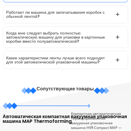
Работает ли машина для запечатывания коробок с
обычной лентой?
Когда мне следует выбрать полностью
автоматическую машину для упаковки в картонные
коробки вместо полуавтоматической?
Какие характеристики ленты лучше всего подходят
для этой автоматической упаковочной машины?
Сопутствующие товары
Компактная автоматическая
Автоматическая компактная вакуумная упаковочная
П
термоформовочная
машина MAP Thermoforming
м
вакуумная упаковочная
п
машина HVR Compact MAP —