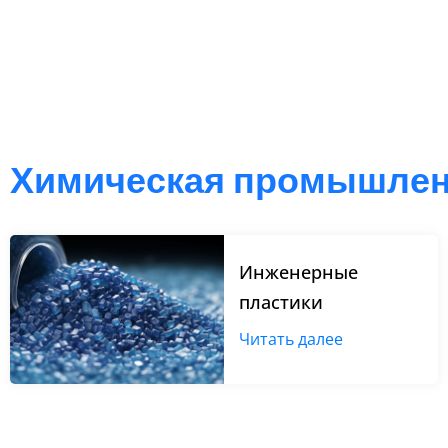
HualianPack имеет большой опыт работы в области у
медицинских, электрических и автомобильных частях
предоставлять услуги полного процесса, добро пожа
Химическая промышлен
Инженерные
пластики
Читать далее