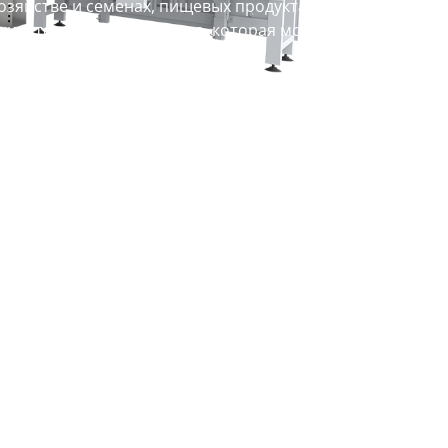
зяйстве и семенах, пищевых продуктах и напитках,
ки и техническая команда, которая может
ний!