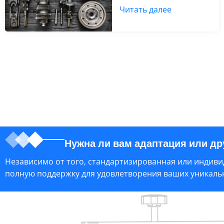
Читать далее
Нужна ли вам адаптация или д
Независимо от того, стандартизированная или индивид
полную поддержку для удовлетворения ваших уникальн
Ссылка на