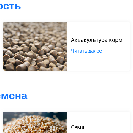
ость
Аквакультура корм
Читать далее
емена
Семя