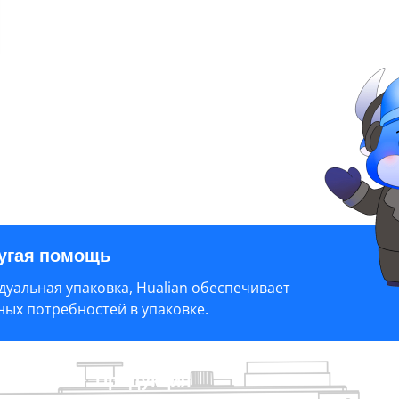
ругая помощь
уальная упаковка, Hualian обеспечивает
ых потребностей в упаковке.
 помощь
Продукция
И