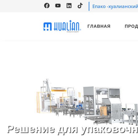
Епако -хуалиански
ГЛАВНАЯ
ПРО
Решение для упаковочн