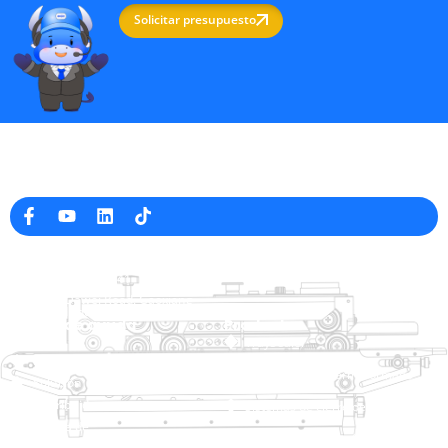
Solicitar presupuesto
Fabricante profesional de máquinas de embalaje en China
Información de la empresa
raina@hualianmachinery.com
+8613738733841
No. 2 Dawei Road, Gaoxiang
Zona Industrial, Wenzhou, Zhejiang, China
Enlace de ayuda
Productos
Inicio
TraySealer
Productos
Envasadora de termoformado
Solución
Distribuidor
Sistemas de cierre de bolsas
Acerca de
Ensacadora automática