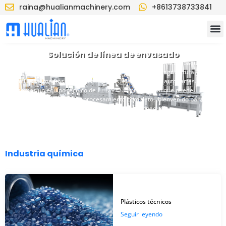
raina@hualianmachinery.com
+8613738733841
Solución de línea de envasado
HualianPack tiene una amplia experiencia en las líneas de empaque en
las industrias de productos químicos, de alimentación, agricultura y
semillas, alimentos y bebidas, médicos, eléctricos y de autopartes.
Tenemos un equipo técnico de I + D y I + D profesional que puede
proporcionar servicios de procesamiento completo, ¡bienvenido para
personalizar nuestras soluciones de línea de empaque!
Industria química
Plásticos técnicos
Seguir leyendo