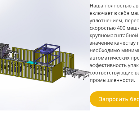
Наша полностью ав
включает в себя ма
уплотнением, перео
скоростью 400 мешк
крупномасштабной 
значение качеству 
необходимо миними
автоматических пр
эффективность упак
соответствующие в
промышленности.
Запросить бе