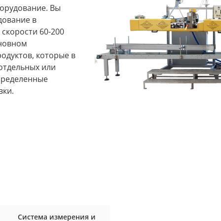
орудование. Вы
дование в
 скорости 60-200
сновном
одуктов, которые в
отдельных или
пределенные
вки.
Система измерения и