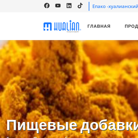
Епако -хуалиански
ГЛАВНАЯ
ПРО
Пищевые добавк