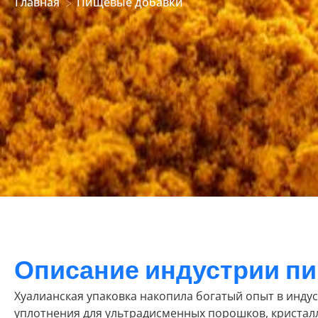
Главная
Пищевые добавки
>
Описание индустрии п
Хуалианская упаковка накопила богатый опыт в инду
уплотнения для ультрадисменных порошков, кристалло