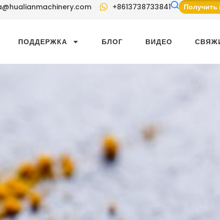
a@hualianmachinery.com
+8613738733841
Получить 
ПОДДЕРЖКА
БЛОГ
ВИДЕО
СВЯЖ