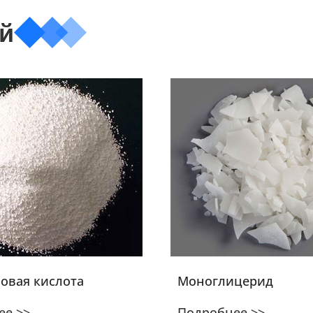
й
овая кислота
Моноглицерид
ее >>
Подробнее >>