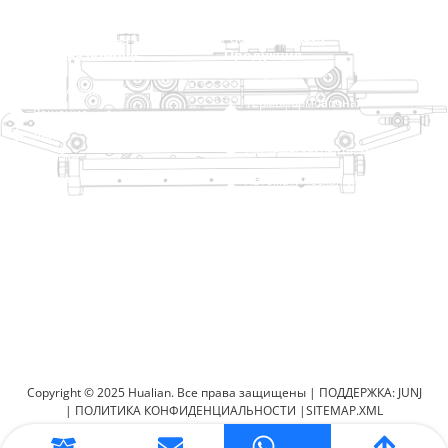
+8613738733841
No. 2 Dawei Road, Gaoxiang
Промышленная зона, Вэньчжоу, Чжэцзян, Китай
Ссылка на помощь
Продукция
Главная
TraySealer
Продукция
Термоформовочная
Решение
упаковочная машина
Дилер
Системы закрытия мешков
О сайте
Сервис
Автоматическая упаковочная
машина
Блог
Видео
Вакуумная упаковочная
Свяжитесь с нами
машина
Уплотнительная машина
Запечатыватель коробок
Термоусадочная упаковочная
машина
Copyright © 2025 Hualian. Все права защищены |
ПОДДЕРЖКА: JUNJ
|
ПОЛИТИКА КОНФИДЕНЦИАЛЬНОСТИ
|
SITEMAP.XML