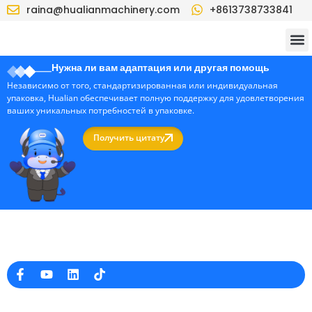
raina@hualianmachinery.com
+8613738733841
Нужна ли вам адаптация или другая помощь
Независимо от того, стандартизированная или индивидуальная
упаковка, Hualian обеспечивает полную поддержку для удовлетворения
ваших уникальных потребностей в упаковке.
Получить цитату
Профессиональный производитель упаковочных машин в Китае
Информация о компании
raina@hualianmachinery.com