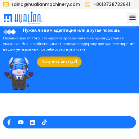
raina@hualianmachinery.com
+8613738733841
Нужна ли вам адаптация или другая помощь
Независимо от того, стандартизированная или индивидуальная
упаковка, Hualian обеспечивает полную поддержку для удовлетворения
ваших уникальных потребностей в упаковке.
Получить цитату
Профессиональный производитель упаковочных машин в Китае
Информация о компании
raina@hualianmachinery.com