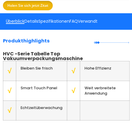
Holen Sie sich jetzt Zitat
Überblick
Details
Spezifikationen
FAQ
Verwandt
Produkthighlights
HVC -Serie Tabelle Top
Vakuumverpackungsmaschine
Bleiben Sie frisch
Hohe Effizienz
√
√
Smart Touch Panel
Weit verbreitete
√
√
Anwendung
Echtzeitüberwachung
√