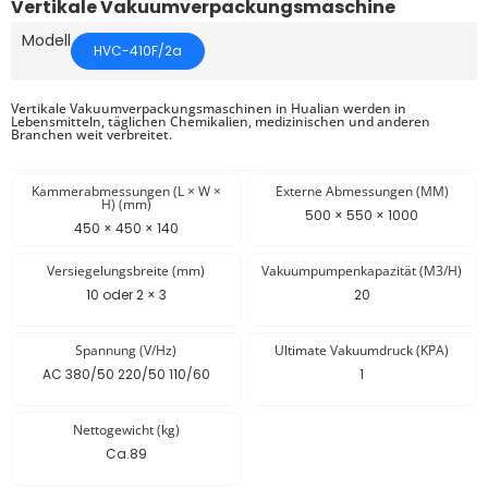
Vertikale Vakuumverpackungsmaschine
Modell
HVC-410F/2a
Vertikale Vakuumverpackungsmaschinen in Hualian werden in
Lebensmitteln, täglichen Chemikalien, medizinischen und anderen
Branchen weit verbreitet.
Kammerabmessungen (L × W ×
Externe Abmessungen (MM)
H) (mm)
500 × 550 × 1000
450 × 450 × 140
Versiegelungsbreite (mm)
Vakuumpumpenkapazität (M3/H)
10 oder 2 × 3
20
Spannung (V/Hz)
Ultimate Vakuumdruck (KPA)
AC 380/50 220/50 110/60
1
Nettogewicht (kg)
Ca.89