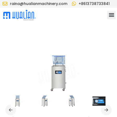
raina@hualianmachinery.com
+8613738733841