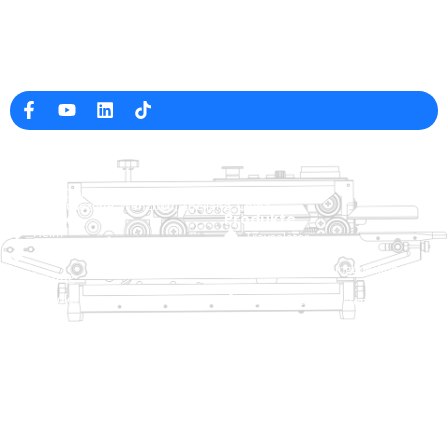
Professioneller Hersteller von Verpackungsmaschinen in
China
Firmeninfo
raina@hualianmachinery.com
+8613738733841
Nr. 2 Dawei Road, Gaoxiang
Industriezone, Wenzhou, Zhejiang, China
Hilfelink
Produkte
Heim
Traysalator
Produkte
Thermoformierungspackungsmasch
Lösung
Händler
Taschenschließsysteme
Um
Automatische Sackmaschine
Service
Blog
Vakuumverpackungsmaschine
Video
Versiegelungsmaschine
Kontaktieren Sie uns
Kartonversiegelung