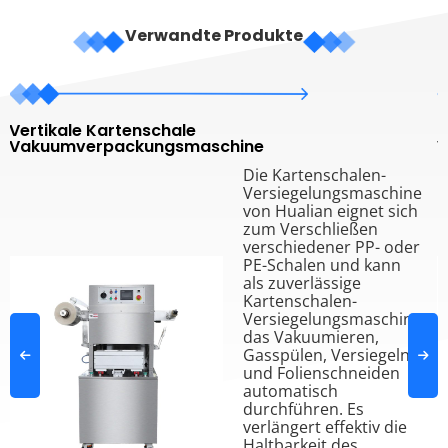
Verwandte Produkte
Vertikale Kartenschale
L
Vakuumverpackungsmaschine
V
L
Die Kartenschalen-
Versiegelungsmaschine
von Hualian eignet sich
zum Verschließen
verschiedener PP- oder
PE-Schalen und kann
als zuverlässige
Kartenschalen-
Versiegelungsmaschine
das Vakuumieren,
Gasspülen, Versiegeln
und Folienschneiden
automatisch
durchführen. Es
verlängert effektiv die
Haltbarkeit des