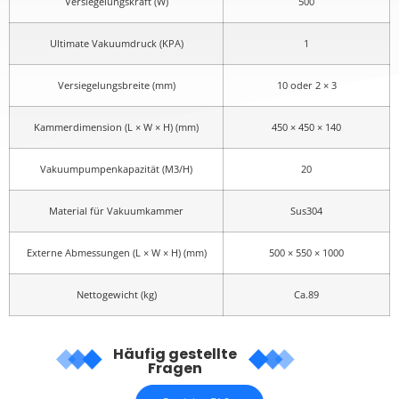
Versiegelungskraft (W)
500
Ultimate Vakuumdruck (KPA)
1
Versiegelungsbreite (mm)
10 oder 2 × 3
Kammerdimension (L × W × H) (mm)
450 × 450 × 140
Vakuumpumpenkapazität (M3/H)
20
Material für Vakuumkammer
Sus304
Externe Abmessungen (L × W × H) (mm)
500 × 550 × 1000
Nettogewicht (kg)
Ca.89
Häufig gestellte
Fragen