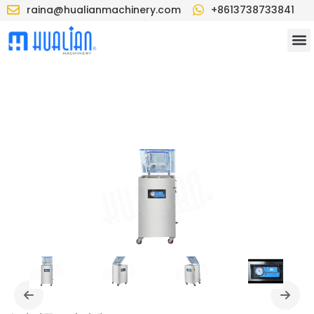
raina@hualianmachinery.com
+8613738733841