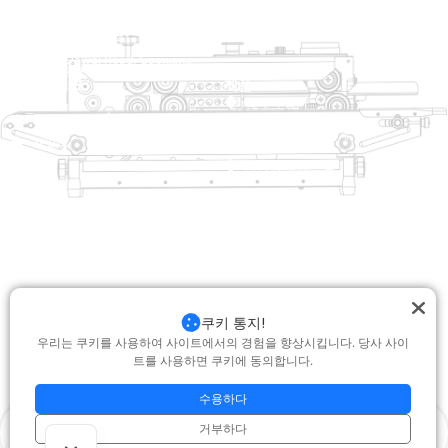
회사 정보
raina@hualianmachinery.com
+8613738733841
No. 2 Dawei Road, Gaoxiang
산업 구역, Wenzhou, 중국 잔즈 앙
도움말 링크
제품
집
트레이 살러
제품
열적 성형 포장 기계
해결책
상인
가방 폐쇄 시스템
에 대한
자동 포장기
서비스
블로그
진공 포장 기계
동영상
밀봉 기계
저희에게 연락하십시오
상자 실러
쿠키 통지!
포장 기계를 수축시킵니다
우리는 쿠키를 사용하여 사이트에서의 경험을 향상시킵니다. 당사 사이
트를 사용하면 쿠키에 동의합니다.
저작권 © 2025 Hualian. 모든 권리 보유 |
지원 : Junj
|
개인 정보 보호 정책
|
setemap.xml
수용하다
거부하다