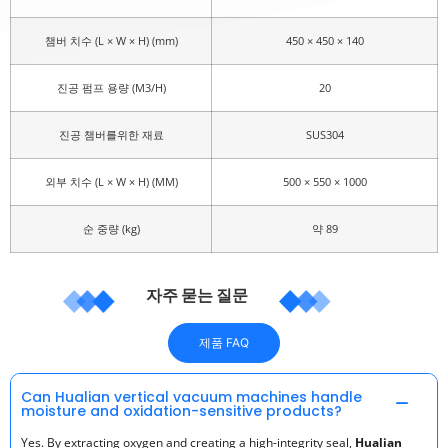
챔버 치수 (L × W × H) (mm)
450 × 450 × 140
진공 펌프 용량 (M3/H)
20
진공 챔버를위한 재료
SUS304
외부 치수 (L × W × H) (MM)
500 × 550 × 1000
순 중량 (kg)
약 89
자주 묻는 질문
제품 FAQ
Can Hualian vertical vacuum machines handle
moisture and oxidation-sensitive products?
Yes. By extracting oxygen and creating a high-integrity seal,
Hualian