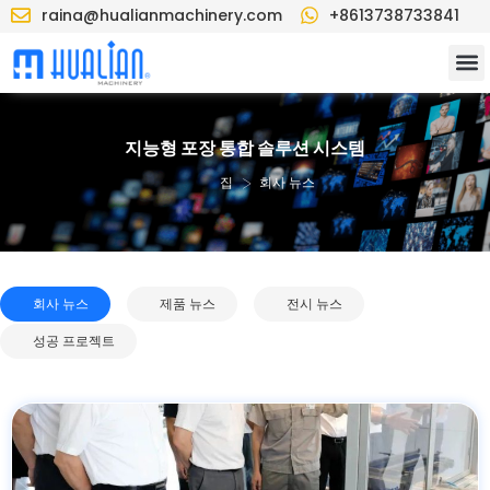
raina@hualianmachinery.com
+8613738733841
지능형 포장 통합 솔루션 시스템
>
집
회사 뉴스
회사 뉴스
제품 뉴스
전시 뉴스
성공 프로젝트