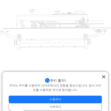
회사 정보
raina@hualianmachinery.com
+8613738733841
No. 2 Dawei Road, Gaoxiang
산업 구역, Wenzhou, 중국 잔즈 앙
도움말 링크
제품
집
트레이 살러
제품
열적 성형 포장 기계
해결책
상인
가방 폐쇄 시스템
에 대한
자동 포장기
서비스
블로그
진공 포장 기계
동영상
밀봉 기계
저희에게 연락하십시오
상자 실러
쿠키 통지!
포장 기계를 수축시킵니다
우리는 쿠키를 사용하여 사이트에서의 경험을 향상시킵니다. 당사 사이
트를 사용하면 쿠키에 동의합니다.
저작권 © 2025 Hualian. 모든 권리 보유 |
지원 : Junj
|
개인 정보 보호 정책
|
setemap.xml
수용하다
거부하다