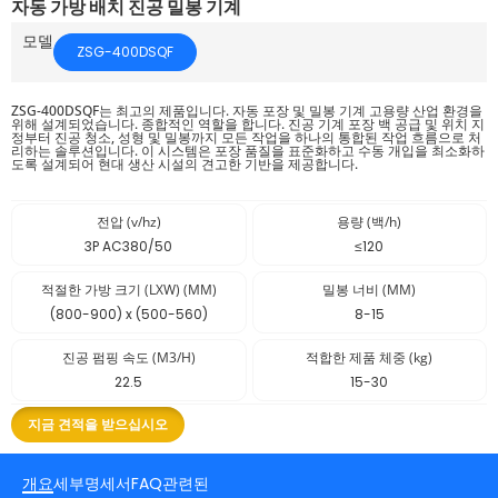
자동 가방 배치 진공 밀봉 기계
모델
ZSG-400DSQF
ZSG-400DSQF는 최고의 제품입니다.
자동 포장 및 밀봉 기계
고용량 산업 환경을
위해 설계되었습니다. 종합적인 역할을 합니다.
진공 기계 포장
백 공급 및 위치 지
정부터 진공 청소, 성형 및 밀봉까지 모든 작업을 하나의 통합된 작업 흐름으로 처
리하는 솔루션입니다. 이 시스템은 포장 품질을 표준화하고 수동 개입을 최소화하
도록 설계되어 현대 생산 시설의 견고한 기반을 제공합니다.
전압 (v/hz)
용량 (백/h)
3P AC380/50
≤120
적절한 가방 크기 (LXW) (MM)
밀봉 너비 (MM)
(800-900) x (500-560)
8-15
진공 펌핑 속도 (M3/H)
적합한 제품 체중 (kg)
22.5
15-30
지금 견적을 받으십시오
개요
세부
명세서
FAQ
관련된