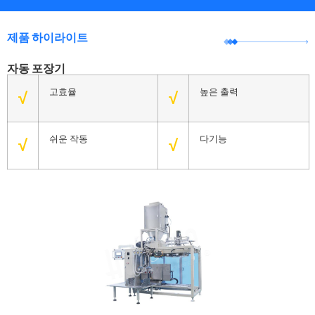
제품 하이라이트
자동 포장기
고효율
높은 출력
√
√
쉬운 작동
다기능
√
√