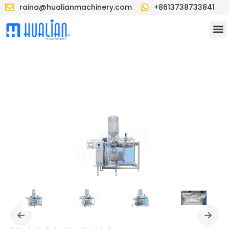
raina@hualianmachinery.com
+8613738733841