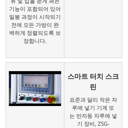
류 및 입을 곧게 펴는
기능이 포함되어 있어
밀봉 과정이 시작되기
전에 모든 가방이 완
벽하게 정렬되도록 보
장합니다.
스마트 터치 스크
린
표준과 달리
작은 자
루에 넣기 기계
또
는
반자동 자루에 넣
기 장비
, ZSG-