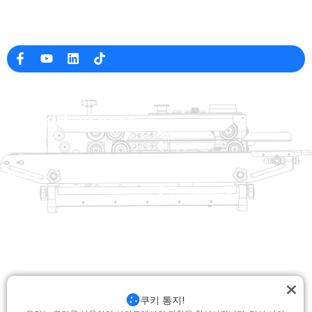
중국의 전문 포장 기계 제조업체
회사 정보
raina@hualianmachinery.com
+8613738733841
No. 2 Dawei Road, Gaoxiang
산업 구역, Wenzhou, 중국 잔즈 앙
도움말 링크
제품
집
트레이 살러
제품
열적 성형 포장 기계
해결책
상인
가방 폐쇄 시스템
에 대한
자동 포장기
서비스
블로그
진공 포장 기계
동영상
밀봉 기계
저희에게 연락하십시오
상자 실러
쿠키 통지!
포장 기계를 수축시킵니다