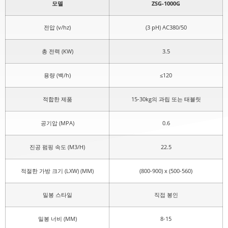
모델
ZSG-1000G
전압 (v/hz)
(3 pH) AC380/50
총 전력 (KW)
3.5
용량 (백/h)
≤120
적합한 제품
15-30kg의 과립 또는 태블릿
공기압 (MPA)
0.6
진공 펌핑 속도 (M3/H)
22.5
적절한 가방 크기 (LXW) (MM)
(800-900) x (500-560)
밀봉 스타일
직접 봉인
밀봉 너비 (MM)
8-15