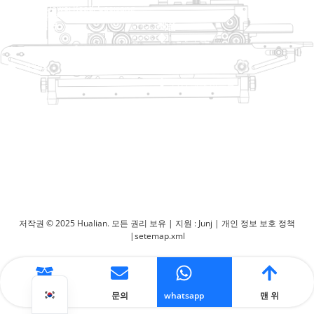
No. 2 Dawei Road, Gaoxiang
산업 구역, Wenzhou, 중국 잔즈 앙
도움말 링크
제품
집
트레이 살러
제품
열적 성형 포장 기계
해결책
상인
가방 폐쇄 시스템
에 대한
자동 포장기
서비스
블로그
진공 포장 기계
동영상
밀봉 기계
저희에게 연락하십시오
상자 실러
포장 기계를 수축시킵니다
저작권 © 2025 Hualian. 모든 권리 보유 |
지원 : Junj
|
개인 정보 보호 정책
|
setemap.xml
제품
문의
whatsapp
맨 위