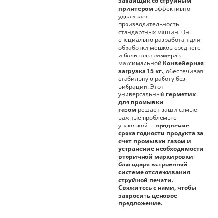
запайщик со струйным
принтером
эффективно
удваивает
производительность
стандартных машин. Он
специально разработан для
обработки мешков среднего
и большого размера с
максимальной
Конвейерная
загрузка 15 кг.
, обеспечивая
стабильную работу без
вибрации. Этот
универсальный
герметик
для промывки
газом
решает ваши самые
важные проблемы с
упаковкой —
продление
срока годности продукта за
счет промывки газом и
устранение необходимости
вторичной маркировки
благодаря встроенной
системе отслеживания
струйной печати.
Свяжитесь с нами, чтобы
запросить ценовое
предложение.