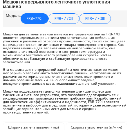
Мешок непрерывного ленточного уплотнения
машина
Модель
FRB-770II
FRB-770III
FRB-770i
Машина для запечатывания пакетов непрерывной ленты FRB-770I
является идеальным решением для запечатывания небольших
упаковок в различных отраслях промышленности, таких как пищевая,
фармацевтическая, химическая и товары повседневного спроса. Как
надежная машина для запечатывания непрерывной ленты, она
оснащена системой постоянного контроля температуры и
механизмом бесступенчатого регулирования скорости, чтобы
обеспечить стабильную и стабильную производительность
запечатывания.
Эта машина для непрерывной запайки ленточных пакетов может
непрерывно запечатывать пластиковые пленки, изготовленные из
различных материалов, включая полиэтилен, полипропилен и
ламинированные пленки. Он обеспечивает гладкие,
воздухонепроницаемые швы, подходящие для легкой упаковки.
Машина поддерживает дополнительные функции колеса для
тиснения и счетного устройства, что позволяет адаптировать ее к
индивидуальным производственным требованиям. Разработанный
для обеспечения эффективности и надежности, FRB-770I является
практичным выбором для предприятий, которым нужен экономичный
запайщик горизонтальных лент для малых и средних
производственных линий.
Ширина запечатывания (мм)
Скорость уплотнения (м/мин)