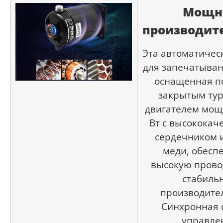
Мощн
производит
Эта автоматиче
для запечатыван
оснащенная п
закрытым ту
двигателем мощ
Вт с высокока
сердечником и
меди, обесп
высокую прово
стабиль
производител
Синхронная 
управле