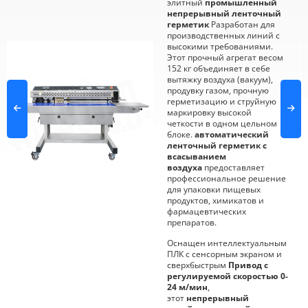
элитный
промышленный
непрерывный ленточный
герметик
Разработан для
производственных линий с
высокими требованиями.
Этот прочный агрегат весом
152 кг объединяет в себе
вытяжку воздуха (вакуум),
продувку газом, прочную
герметизацию и струйную
маркировку высокой
четкости в одном цельном
блоке.
автоматический
ленточный герметик с
всасыванием
воздуха
предоставляет
профессиональное решение
для упаковки пищевых
продуктов, химикатов и
фармацевтических
препаратов.
Оснащен интеллектуальным
ПЛК с сенсорным экраном и
сверхбыстрым
Привод с
регулируемой скоростью 0-
24 м/мин
,
этот
непрерывный