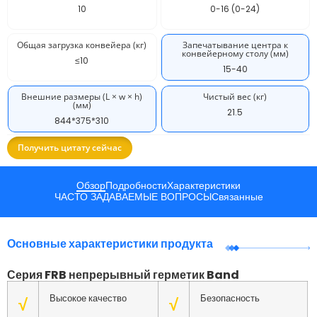
10
0-16 (0-24)
Общая загрузка конвейера (кг)
Запечатывание центра к
конвейерному столу (мм)
≤10
15-40
Внешние размеры (L × w × h)
Чистый вес (кг)
(мм)
21.5
844*375*310
Получить цитату сейчас
Обзор
Подробности
Характеристики
ЧАСТО ЗАДАВАЕМЫЕ ВОПРОСЫ
Связанные
Основные характеристики продукта
Серия FRB непрерывный герметик Band
Высокое качество
Безопасность
√
√