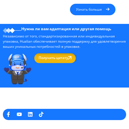
Узнать больше
Нужна ли вам адаптация или другая помощь
Независимо от того, стандартизированная или индивидуальная
упаковка, Hualian обеспечивает полную поддержку для удовлетворения
ваших уникальных потребностей в упаковке.
Получить цитату
Профессиональный производитель упаковочных машин в Китае
Информация о компании
raina@hualianmachinery.com