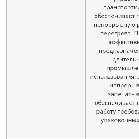
транспорти
обеспечивает 
непрерывную р
перегрева. П
эффектив
предназначе
длитель
промышле
использования, 
непрерыв
запечаты
обеспечивает
работу требо
упаковочных