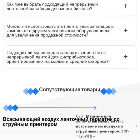
Как мне выбрать подходящий непрерывный
ленточный запайщик для моего бизнеса?
Можно ли использовать этот ленточный запайщик в
комплекте с другим упаковочным оборудованием
для увеличения продажной стоимости?
Подходит ли машина для запечатывания лент с
непрерывной лентой для дистрибьюторов,
ориентированных на малые и средние фабрики?
Сопутствующие товары
Сайт
Машина для
Всасывающий воздух ленточный герметик со
П
запечатывания ленты с
струйным принтером
д
всасыванием воздуха и
струйным принтером
(FRP-
1120WH) –