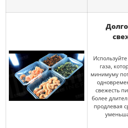
Долго
све
Используйте
газа, кото
минимуму пот
одновреме
свежесть п
более длител
продлевая с
уменьша