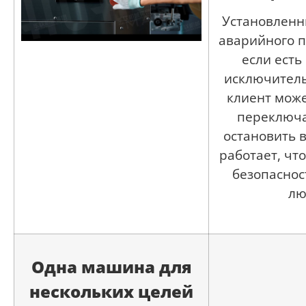
Установлен
аварийного 
если есть
исключитель
клиент може
переключа
остановить 
работает, чт
безопасно
лю
Одна машина для
нескольких целей