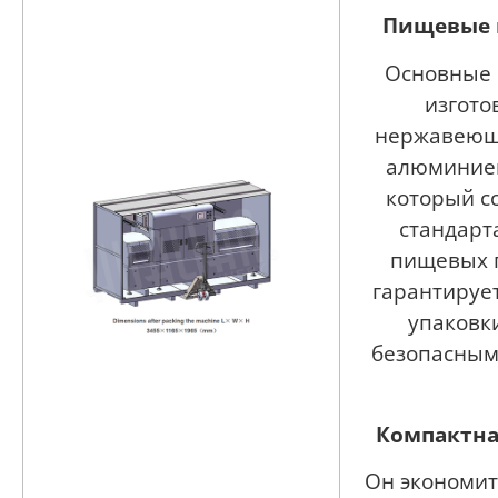
Пищевые 
Основные
изгото
нержавеющ
алюминиев
который с
стандарт
пищевых 
гарантирует
упаковк
безопасным
Компактна
Он экономит