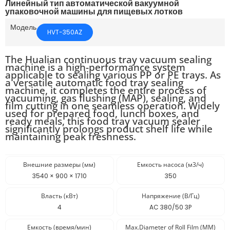
Линейный тип автоматической вакуумной
упаковочной машины для пищевых лотков
Модель
HVT-350AZ
The Hualian continuous tray vacuum sealing
machine is a high-performance system
applicable to sealing various PP or PE trays. As
a versatile automatic food tray sealing
machine, it completes the entire process of
vacuuming, gas flushing (MAP), sealing, and
film cutting in one seamless operation. Widely
used for prepared food, lunch boxes, and
ready meals, this food tray vacuum sealer
significantly prolongs product shelf life while
maintaining peak freshness.
Внешние размеры (мм)
Емкость насоса (м3/ч)
3540 × 900 × 1710
350
Власть (кВт)
Напряжение (В/Гц)
4
AC 380/50 3P
Емкость (время/мин)
Max.Diameter of Roll Film (MM)