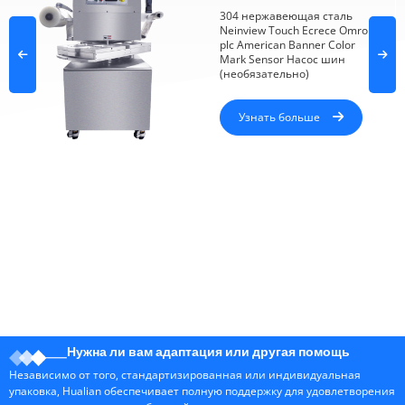
304 нержавеющая сталь
Neinview Touch Ecrece Omron
plc American Banner Color
Mark Sensor Насос шин
(необязательно)
Узнать больше
Нужна ли вам адаптация или другая помощь
Независимо от того, стандартизированная или индивидуальная
упаковка, Hualian обеспечивает полную поддержку для удовлетворения