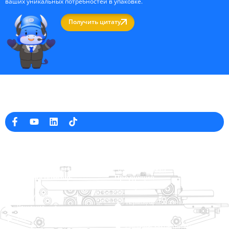
ваших уникальных потребностей в упаковке.
Получить цитату
Профессиональный производитель упаковочных машин в Китае
Информация о компании
raina@hualianmachinery.com
+8613738733841
No. 2 Dawei Road, Gaoxiang
Промышленная зона, Вэньчжоу, Чжэцзян, Китай
Ссылка на помощь
Продукция
Главная
TraySealer
Продукция
Термоформовочная
Решение
упаковочная машина
Дилер
Системы закрытия мешков