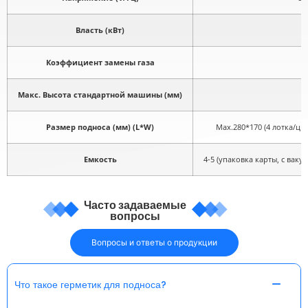
Власть (кВт)
Коэффициент замены газа
Б
Макс. Высота стандартной машины (мм)
Размер подноса (мм) (L*W)
Max.280*170 (4 лотка/ци
Емкость
4-5 (упаковка карты, с вак
Часто задаваемые
вопросы
Вопросы и ответы о продукции
Что такое герметик для подноса?