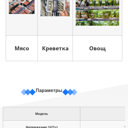
Мясо
Креветка
Овощ
Параметры
Модель
Напряжение (V/Гц)
3P