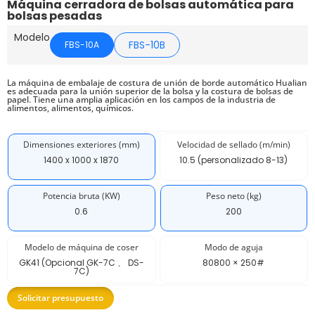
Máquina cerradora de bolsas automática para
bolsas pesadas
Modelo
FBS-10B
FBS-10A
La máquina de embalaje de costura de unión de borde automático Hualian
es adecuada para la unión superior de la bolsa y la costura de bolsas de
papel. Tiene una amplia aplicación en los campos de la industria de
alimentos, alimentos, químicos.
Dimensiones exteriores (mm)
Velocidad de sellado (m/min)
1400 x 1000 x 1870
10.5 (personalizado 8-13)
Potencia bruta (KW)
Peso neto (kg)
0.6
200
Modelo de máquina de coser
Modo de aguja
GK41 (Opcional GK-7C 、 DS-
80800 × 250#
7C)
Solicitar presupuesto