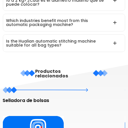
10 a 2 kg? ¿Cuál es el diámetro máximo que se
puede colocar?
Which industries benefit most from this
automatic packaging machine?
Is the Hualian automatic stitching machine
suitable for all bag types?
Productos
relacionados
Selladora de bolsas
M