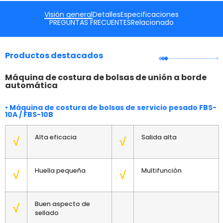
Visión general
Detalles
Especificaciones
PREGUNTAS FRECUENTES
Relacionado
Productos destacados
Máquina de costura de bolsas de unión a borde
automática
• Máquina de costura de bolsas de servicio pesado FBS-
10A / FBS-10B
Alta eficacia
Salida alta
√
√
Huella pequeña
Multifunción
√
√
Buen aspecto de
√
sellado