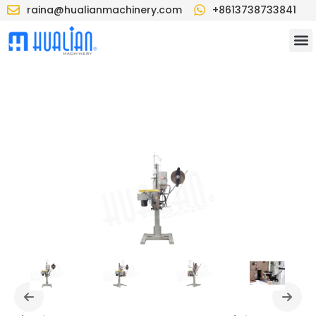
raina@hualianmachinery.com
+8613738733841