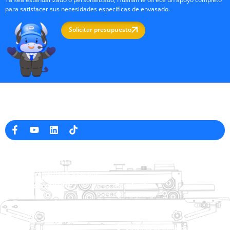
para satisfacer sus necesidades específicas de envasado.
Solicitar presupuesto
Fabricante profesional de máquinas de embalaje en China
Información de la empresa
raina@hualianmachinery.com
+8613738733841
No. 2 Dawei Road, Gaoxiang
Zona Industrial, Wenzhou, Zhejiang, China
Enlace de ayuda
Productos
Inicio
TraySealer
Productos
Envasadora de termoformado
Solución
Distribuidor
Sistemas de cierre de bolsas